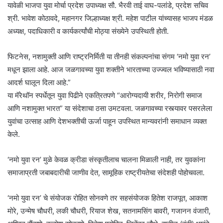
यावेळी भाजपा युवा मोर्चा प्रदेश उपाध्यक्ष सौ. भैरवी ताई वाघ-पलांडे, प्रदेश सचिव
श्री. भावेश कोठावदे, महानगर जिल्हाध्यक्ष श्री. महेश पाटील यांच्यासह भाजप मंडळ
अध्यक्ष, पदाधिकारी व कार्यकर्त्यांची मोठ्या संख्येने उपस्थिती होती.
फिटनेस, नशामुक्ती आणि राष्ट्रनिर्मिती या तीनही संकल्पनांचा संगम ‘नमो युवा रन’
मधून झाला आहे. आज जळगावच्या युवा शक्तीने भारताच्या उज्ज्वल भविष्यासाठी नवा
आदर्श घालून दिला आहे.”
या मॅरेथॉन स्पर्धेतून युवा पिढीने एकत्रितपणे “आरोग्यदायी शरीर, निरोगी समाज
आणि नशामुक्त भारत” या संदेशाचा ठसा उमटवला. जळगावच्या रस्त्यावर पसरलेला
युवांचा उत्साह आणि देशभक्तीची ऊर्जा पाहून उपस्थित मान्यवरांनी समाधान व्यक्त
केले.
‘नमो युवा रन’ मुळे केवळ क्रीडा संस्कृतीलाच चालना मिळाली नाही, तर युवकांना
समाजाप्रती जबाबदारीची जाणीव देत, सामूहिक राष्ट्रीयतेचा संदेशही पोहोचवला.
‘नमो युवा रन’ चे संयोजक रोहित सोनवणे तर सहसंयोजक हितेश राजपूत, आकाश
मोरे, उन्मेष चौधरी, लकी चौधरी, रियाज शेख, सतनामसिंग बावरी, गजानन वंजारी,