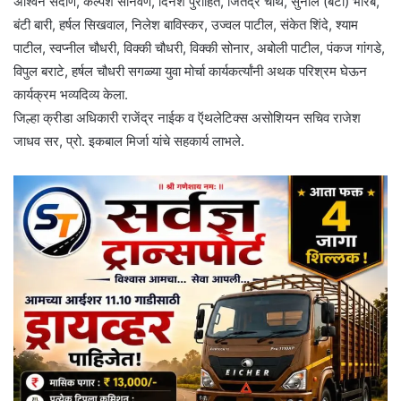
अश्विन सैंदाणे, कल्पेश सोनवणे, दिनेश पुरोहित, जितेंद्र चौथे, सुनील (बंटी) भारंबे,
बंटी बारी, हर्षल सिखवाल, निलेश बाविस्कर, उज्वल पाटील, संकेत शिंदे, श्याम
पाटील, स्वप्नील चौधरी, विक्की चौधरी, विक्की सोनार, अबोली पाटील, पंकज गांगडे,
विपुल बराटे, हर्षल चौधरी सगळ्या युवा मोर्चा कार्यकर्त्यांनी अथक परिश्रम घेऊन
कार्यक्रम भव्यदिव्य केला.
जिल्हा क्रीडा अधिकारी राजेंद्र नाईक व ऍथलेटिक्स असोशियन सचिव राजेश
जाधव सर, प्रो. इकबाल मिर्जा यांचे सहकार्य लाभले.