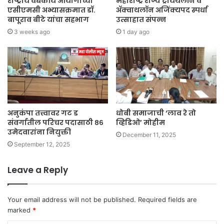
राष्ट्रीय वैद्यकीय आयोगाच्या
महाराष्ट्र राज्य ट्रायथलॉन व
एसीएमसी अभ्यासक्रमात डॉ.
ॲक्वाथलॉन अजिंक्यपद स्पर्धा
बापूराव बीटे यांचा सहभाग
उत्साहात संपन्न
3 weeks ago
1 day ago
अनुकंपा तत्त्वावर गट ड
धोबी समाजाची ‘लाव रे तो
संवर्गातील परिचर पदासाठी ८६
व्हिडिओ’ मोहीम
उमेदवारांना नियुक्ती
December 11, 2025
September 12, 2025
Leave a Reply
Your email address will not be published.
Required fields are
marked
*