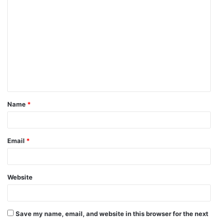
C
o
m
m
e
n
t
Name
*
*
Email
*
Website
Save my name, email, and website in this browser for the next