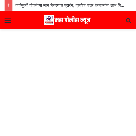
कर्जमुक्ती योजनेच्या लाभ वितरणास प्रारंभ; प्रत्येक पात्र शेतकऱ्यांना लाभ मिळणार– मुख्यमंत्री देवेंद्र फडणवीस
Menu
S
fo