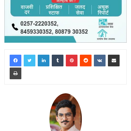
LinkedIn
Tumblr
Pinterest
Reddit
VKontakte
Share via Email
Print