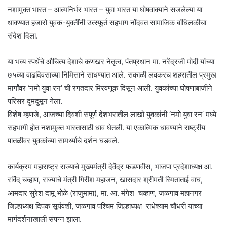
नशामुक्त भारत – आत्मनिर्भर भारत – युवा भारत या घोषवाक्याने सजलेल्या या
धावण्यात हजारो युवक-युवतींनी उत्स्फूर्त सहभाग नोंदवत सामाजिक बांधिलकीचा
संदेश दिला.
या भव्य स्पर्धेचे औचित्य देशाचे कणखर नेतृत्व, पंतप्रधान मा. नरेंद्रजी मोदी यांच्या
७५व्या वाढदिवसाच्या निमित्ताने साधण्यात आले. सकाळी लवकरच शहरातील प्रमुख
मार्गांवर ‘नमो युवा रन’ ची रंगतदार मिरवणूक दिसून आली. युवकांच्या घोषणाबाजीने
परिसर दुमदुमून गेला.
विशेष म्हणजे, आजच्या दिवशी संपूर्ण देशभरातील लाखो युवकांनी ‘नमो युवा रन’ मध्ये
सहभागी होत नशामुक्त भारतासाठी धाव घेतली. या एकात्मिक धावण्याने राष्ट्रीय
पातळीवर युवकांच्या सामर्थ्याचे दर्शन घडवले.
कार्यक्रम महाराष्ट्र राज्याचे मुख्यमंत्री देवेंद्र फडणवीस, भाजपा प्रदेशाध्यक्ष आ.
रविंद् चव्हाण, राज्याचे मंत्री गिरीश महाजन, खासदार श्रीमती स्मिताताई वाघ,
आमदार सुरेश दामू भोळे (राजुमामा), मा. आ. मंगेश चव्हाण, जळगाव महानगर
जिल्हाध्यक्ष दिपक सूर्यवंशी, जळगाव पश्चिम जिल्हाध्यक्ष राधेश्याम चौधरी यांच्या
मार्गदर्शनाखाली संपन्न झाला.