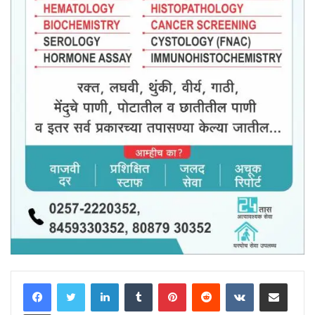
LinkedIn
Tumblr
Pinterest
Reddit
VKontakte
Share via Email
Print