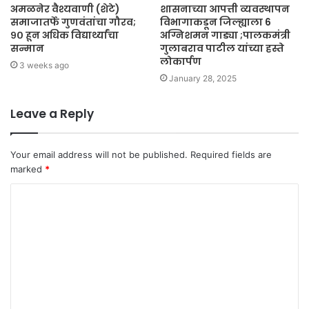
अमळनेर वैश्यवाणी (शेटे)
शासनाच्या आपत्ती व्यवस्थापन
समाजातर्फे गुणवंतांचा गौरव;
विभागाकडून जिल्ह्याला 6
९० हून अधिक विद्यार्थ्यांचा
अग्निशमन गाड्या ;पालकमंत्री
सन्मान
गुलाबराव पाटील यांच्या हस्ते
लोकार्पण
3 weeks ago
January 28, 2025
Leave a Reply
Your email address will not be published.
Required fields are
marked
*
C
o
m
m
e
n