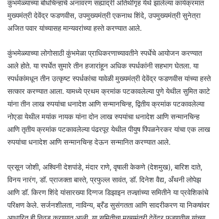
कुंभमेळ्याच्या बोधचिन्हाचे अनावरण सह्याद्री अतिथीगृह येथे झालेल्या कार्यक्रमात
मुख्यमंत्री देवेंद्र फडणवीस, उपमुख्यमंत्री एकनाथ शिंदे, उपमुख्यमंत्री सुनेत्रा
अजित पवार यांच्यासह मान्यवरांच्या हस्ते करण्यात आले.
कुंभमेळ्याच्या लोगोसाठी कुंभमेळा प्राधिकरणाच्यावतीने स्पर्धेचे आयोजन करण्यात
आले होते. या स्पर्धेत सुमारे तीन हजारांहून अधिक स्पर्धकांनी सहभाग घेतला. या
स्पर्धकांमधून तीन उत्कृष्ट स्पर्धकांचा यावेळी मुख्यमंत्री देवेंद्र फडणवीस यांच्या हस्ते
सत्कार करण्यात आला. यामध्ये प्रथम क्रमांक पटकावलेल्या पुणे येथील सुमित काटे
यांना तीन लाख रुपयांचा धनादेश आणि सन्मानचिन्ह, द्वितीय क्रमांक पटकावलेल्या
नोएडा येथील मयांक नायक यांना दोन लाख रुपयांचा धनादेश आणि सन्मानचिन्ह
आणि तृतीय क्रमांक पटकावलेल्या पंढरपूर येथील पीयुष पिंपळनेरकर यांचा एक लाख
रुपयांचा धनादेश आणि सन्मानचिन्ह देऊन सन्मानित करण्यात आले.
प्रसून जोशी, अश्विनी देशपांडे, मंदार राणे, वृषाली केकणे (देशमुख), बारिश दाते,
विनय नारंग, डॉ. प्राजक्ता बास्ते, प्रफुल्ल सावंत, डॉ. दिनेश वैद्य, अँथनी लोपेझ
आणि डॉ. किरण शिंदे यांसारख्या दिग्गज डिझाइन तज्ज्ञांच्या समितीने या प्रवेशिकांचे
परिक्षण केले. सर्जनशीलता, नाविन्य, ब्रँड सुसंगतता आणि सादरीकरण या निकषांवर
आधारित ही निवड करण्यात आली. या समितीचा मुख्यमंत्री देवेंद्र फडणवीस यांच्या