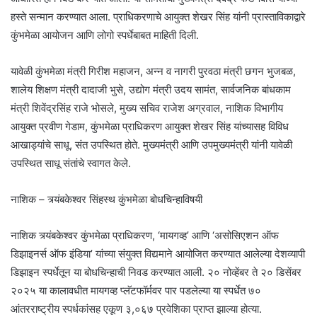
हस्ते सन्मान करण्यात आला. प्राधिकरणाचे आयुक्त शेखर सिंह यांनी प्रास्ताविकाद्वारे
कुंभमेळा आयोजन आणि लोगो स्पर्धेबाबत माहिती दिली.
यावेळी कुंभमेळा मंत्री गिरीश महाजन, अन्न व नागरी पुरवठा मंत्री छगन भुजबळ,
शालेय शिक्षण मंत्री दादाजी भुसे, उद्योग मंत्री उदय सामंत, सार्वजनिक बांधकाम
मंत्री शिवेंद्रसिंह राजे भोसले, मुख्य सचिव राजेश अग्रवाल, नाशिक विभागीय
आयुक्त प्रवीण गेडाम, कुंभमेळा प्राधिकरण आयुक्त शेखर सिंह यांच्यासह विविध
आखाड्यांचे साधू, संत उपस्थित होते. मुख्यमंत्री आणि उपमुख्यमंत्री यांनी यावेळी
उपस्थित साधू संतांचे स्वागत केले.
नाशिक – त्र्यंबकेश्वर सिंहस्थ कुंभमेळा बोधचिन्हाविषयी
नाशिक त्र्यंबकेश्वर कुंभमेळा प्राधिकरण, ‘मायगव्ह’ आणि ‘असोसिएशन ऑफ
डिझाइनर्स ऑफ इंडिया’ यांच्या संयुक्त विद्यमाने आयोजित करण्यात आलेल्या देशव्यापी
डिझाइन स्पर्धेतून या बोधचिन्हाची निवड करण्यात आली. २० नोव्हेंबर ते २० डिसेंबर
२०२५ या कालावधीत मायगव्ह प्लॅटफॉर्मवर पार पडलेल्या या स्पर्धेत ७०
आंतरराष्ट्रीय स्पर्धकांसह एकूण ३,०६७ प्रवेशिका प्राप्त झाल्या होत्या.