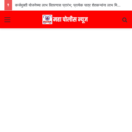
कर्जमुक्ती योजनेच्या लाभ वितरणास प्रारंभ; प्रत्येक पात्र शेतकऱ्यांना लाभ मिळणार– मुख्यमंत्री देवेंद्र फडणवीस
Menu
S
fo