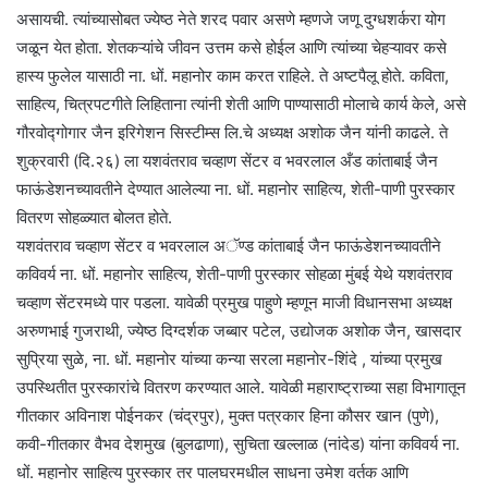
असायची. त्यांच्यासोबत ज्येष्ठ नेते शरद पवार असणे म्हणजे जणू दुग्धशर्करा योग
जळून येत होता. शेतकऱ्यांचे जीवन उत्तम कसे होईल आणि त्यांच्या चेहऱ्यावर कसे
हास्य फुलेल यासाठी ना. धों. महानोर काम करत राहिले. ते अष्टपैलू होते. कविता,
साहित्य, चित्रपटगीते लिहिताना त्यांनी शेती आणि पाण्यासाठी मोलाचे कार्य केले, असे
गौरवोद्गोगार जैन इरिगेशन सिस्टीम्स लि.चे अध्यक्ष अशोक जैन यांनी काढले. ते
शुक्रवारी (दि.२६) ला यशवंतराव चव्हाण सेंटर व भवरलाल अँड कांताबाई जैन
फाऊंडेशनच्यावतीने देण्यात आलेल्या ना. धों. महानोर साहित्य, शेती-पाणी पुरस्कार
वितरण सोहळ्यात बोलत होते.
यशवंतराव चव्हाण सेंटर व भवरलाल अॅण्ड कांताबाई जैन फाऊंडेशनच्यावतीने
कविवर्य ना. धों. महानोर साहित्य, शेती-पाणी पुरस्कार सोहळा मुंबई येथे यशवंतराव
चव्हाण सेंटरमध्ये पार पडला. यावेळी प्रमुख पाहुणे म्हणून माजी विधानसभा अध्यक्ष
अरुणभाई गुजराथी, ज्येष्ठ दिग्दर्शक जब्बार पटेल, उद्योजक अशोक जैन, खासदार
सुप्रिया सुळे, ना. धों. महानोर यांच्या कन्या सरला महानोर-शिंदे , यांच्या प्रमुख
उपस्थितीत पुरस्कारांचे वितरण करण्यात आले. यावेळी महाराष्ट्राच्या सहा विभागातून
गीतकार अविनाश पोईनकर (चंद्रपुर), मुक्त पत्रकार हिना कौसर खान (पुणे),
कवी-गीतकार वैभव देशमुख (बुलढाणा), सुचिता खल्लाळ (नांदेड) यांना कविवर्य ना.
धों. महानोर साहित्य पुरस्कार तर पालघरमधील साधना उमेश वर्तक आणि