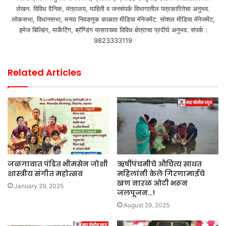
लेखन. विविध दैनिक, मंत्रालय, माहिती व जनसंपर्क विभागातील पत्रकारितेचा अनुभव.
लोकसभा, विधानसभा, मनपा निवडणूक काळात मीडिया मॅनेजमेंट. सोशल मीडिया मॅनेजमेंट,
इमेज बिल्डिंग, मार्केटिंग, ब्रॅण्डिंग यासारख्या विविध क्षेत्राचा प्रदीर्घ अनुभव. संपर्क :
9823333119
Related Articles
जळगावात पंडित भीमसेन जोशी
ऋषींपंचमीचे औचित्य साधत
शास्त्रीय संगीत महोत्सव
महिलांनी केले गिरणामाईचे
खण नारळ ओटी भरून
January 29, 2025
जलपूजन…!
August 29, 2025