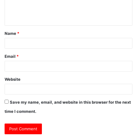
e
n
t
Name
*
*
Email
*
Website
Save my name, email, and website in this browser for the next
time I comment.