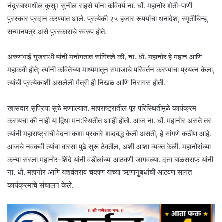
नंदुरबारमधील कुसुम सुनील राहसे यांना कविवर्य ना. धों. महानोर शेती-पाणी
पुरस्कार प्रदान करण्यात आले. प्रत्येकी २५ हजार रूपयांचा धनादेश, स्मृतीचिन्ह,
सन्मानपत्र असे पुरस्काराचे स्वरुप होते.
अरुणभाई गुजराथी यांनी मनोगतात सांगितले की, ना. धों. महानोर हे महान आणि
महाकवी होते; त्यांनी कवितेच्या माध्यमातून समाजाचे परिवर्तन करण्याचा प्रयत्न केला,
त्यांची प्रत्येकाशी असलेली मैत्री ही निखळ आणि निरागस होती.
खासदार सुप्रिया सुळे म्हणाल्यात, महाराष्ट्रातील पूर परिस्थितीमुळे कार्यक्रम
करायचा की नाही या द्विधा मन:स्थितीत आम्ही होतो. आज ना. धों. महानोर असते तर
त्यांनी महाराष्ट्राची वेदना कशा प्रकारे शब्दबद्ध केली असती, हे सांगणे कठीण आहे.
आजचे नवकवी त्यांचा वारसा पुढे सुरू ठेवतील, अशी आशा व्यक्त केली. महानोरांच्या
कन्या सरला महानोर-शिंदे यांनी वडीलांच्या आठवणी जागवल्या. दत्ता बाळसराफ यांनी
ना. धों. महानोर आणि यशवंतराव चव्हाण यांच्या ऋणानुुबंधांची आठवण सांगत
कार्यक्रमाचे संचालन केले.