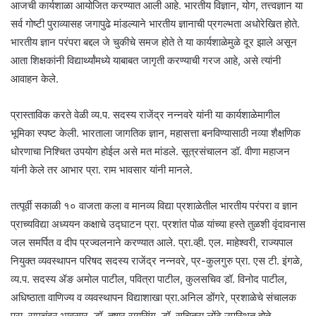
आजची कार्यशाळा आयोजित करण्यात आली आहे. भारतीय विज्ञान, योग, तत्त्वज्ञान या
सर्व गोष्टी पुराव्यासह जगापुढे मांडल्याने भारतीय ज्ञानाची प्रगल्भता अधोरेखित होते.
भारतीय ज्ञान परंपरा बद्दल जे चुकीचे समज होते ते या कार्यशाळेमुळे दूर झाले असून
आता शिक्षकांनी विद्यार्थ्यांमध्ये याबाबत जागृती करण्याची गरज आहे, असे त्यांनी
आवाहन केले.
प्रास्ताविक करते वेळी व्य.प. सदस्य राजेंद्र नन्नवरे यांनी या कार्यशाळेमागील
भूमिका स्पष्ट केली. भारताला जागतिक ज्ञान, महासत्ता बनविण्यासाठी नव्या शैक्षणिक
धोरणाचा निश्चित उपयोग होईल असे मत मांडले. सूत्रसंचालन डॉ. वीणा महाजन
यांनी केले तर आभार प्रा. राम भावसार यांनी मानले.
तत्पूर्वी सकाळी १० वाजता कला व मानव्य विद्या प्रशाळेतील भारतीय परंपरा व ज्ञान
प्राच्यविद्या अध्ययन कक्षाचे उद्घाटन प्रा. प्रशांत पोळ यांच्या हस्ते तुळशी वृंदावनास
जल समर्पित व दीप प्रज्वलनाने करण्यात आले. प्रा.व्ही. एल. माहेश्वरी, राज्यपाल
नियुक्त व्यवस्थापन परिषद सदस्य राजेंद्र नन्नवरे, प्र-कुलगुरु प्रा. एस टी. इंगळे,
व्य.प. सदस्य ॲङ अमोल पाटील, पवित्रा पाटील, कुलसचिव डॉ. विनोद पाटील,
अधिष्ठाता वाणिज्य व व्यवस्थापन विद्याशाखा प्रा.अनिल डोंगरे, प्रशाळेचे संचालक
प्रा. रामचंद्र भावसार, डॉ. तुषार रायसिंग, डॉ. सुचित्रा लोंढे उपस्थित होते.