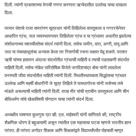
दिली. त्यांनी प्रकाशाच्या वेगाची गणना करणारा ऋग्वेदातील उल्लेख याचा दाखला
दिला.
परमार वंशाचे राजा समरांगण सूत्रधार यांनी लिहिलेला वास्तुकला व नगररचेनेवर
आधारित ग्रंथ, जल व्यवस्थापनावर लिहिलेला ग्रंथ व या ग्रंथावर अधारीत झालेल्या
संशोधनाच्या यशस्वीततेचा संदर्भ त्यांनी दिला. तसेच जमीन, वारा, अग्नी, वायू आणि
जल या पंचमहाभूतांचा अभ्यास केला तर निसर्गाची रचना लक्षात येवू शकते. पराशर
ऋषी यांच्या हवामान अंदाजा संदर्भातील ग्रंथाची माहिती व त्याची पडताळणी संदर्भात
माहिती दिली. तसेच नोबेल पारितोषिक विजेते जगदिशचंद्र बोस यांनी लावलेला
वनस्पती जीवा संदर्भातील माहिती त्यांनी दिली. स्थितीस्थापकता सिद्धांताचा ग्रंथात
उल्लेख आणि महर्षी बोधारींनी जे सूत्र लिहिले ते पायथागोरस यांनी जसेच्या तसे
मांडले असल्याची माहिती त्यांनी दिली. वराह मीर यांची प्राचीन वास्तुकला आणि चीन
बोधिधर्मण यांचे खेळाविषयी योगदान याचा त्यांनी संदर्भ दिला.
अध्यक्षीय भाषणात कुलगुरू प्रा व्ही. एल. माहेश्वरी यांनी सांगितले की, राष्ट्रीय
शैक्षणिक धोरण हे बहुआयामी असून त्यातील एक महत्वाचा घटक म्हणजे भारतीय ज्ञान
परंपरा. ही परंपरा अगोदर शिक्षक आणि शिक्षकांद्वारे विद्यार्थ्यांपर्यंत पोहचावी म्हणून