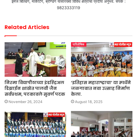
इमेज बिल्डिंग, मार्केटिंग, ब्रॅण्डिंग यासारख्या विविध क्षेत्राचा प्रदीर्घ अनुभव. संपर्क :
9823333119
Related Articles
निरमा विद्यापीठाच्या इंडस्ट्रिअल
‘इतिहास महाराष्ट्राचा’ या स्पर्धेने
डिझाईन शाखेत पालवी जैन
जळगावात नवा उत्साह निर्माण
सर्वप्रथम, पटकावले सुवर्ण पदक
केला.
November 26, 2024
August 18, 2025