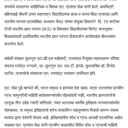
संस्थेचे सल्लागार साहित्यिक व चिंतक प्रा. प्रशांत पोळ यांनी केले. कवयित्री
बहिणाबाई चौधरी उत्तर महाराष्ट्र विद्यापीठाच्या कला व मानव विद्या प्रशाळा आणि
भारतीय मानव्य प्राच्यविद्या अध्ययन केंद्र यांच्या संयुक्त विद्यमाने दि. 19 सप्टेंबर
रोजी भारतीय ज्ञान परंपरा (IKS) या विषयावर विद्यापीठाच्या सिनेट सभागृहात
शिक्षकांसाठी एकदिवसीय भारतीय ज्ञान परंपरा दिशादर्शन कार्यशाळेत बीजभाषण
करतांना केले.
यावेळी मंचावर कुलगुरु प्रा.व्ही.एल माहेश्वरी, राज्यपाल नियुक्त व्यवस्थापन परिषद
सदस्य राजेंद्र नन्नवरे, प्र-कुलगुरु प्रा. एस.टी. इंगळे, कुलसचिव डॉ. विनोद
पाटील, प्रशाळेचे संचालक प्रा. रामचंद्र भावसार उपस्थित होते.
प्रा. पोळ पुढे म्हणाले की, भारत समृध्द व ज्ञानवंत देश व्हावा. मात्र भारताच्या प्राचीन
ग्रंथ सामुग्रीची माहिती सर्वसामान्यांपर्यंत पोहचलेली नाही, भारतीय ज्ञानपरंपरेचे
प्रमुख तीन उद्देश त्यांनी सांगितले. त्यात भारताचा स्वर्णीम इतिहास जनमाणसांपर्यंत
पोहचवावा, या समृध्द इतिहासाचे श्रेय तत्कालिन महापुरुषांना मिळावे कारण ज्याचा
फायदा इतर देशांनी घेतला आहे. इतिहासातील शोध व ग्रंथ आजही प्रासंगिक आहेत.
याबाबत प्रा. प्रशांत पोळ यांनी प्राचीन काळातील विविध शोध व ग्रंथाची माहिती