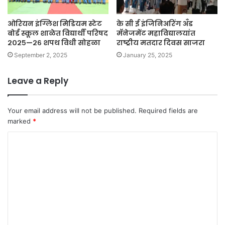
ओरियन इंग्लिश मिडियम स्टेट
के सी ई इंजिनिअरिंग अँड
बोर्ड स्कूल शाळेत विद्यार्थी परिषद
मॅनेजमेंट महाविद्यालयांत
२०२५—२६ शपथ विधी सोहळा
राष्ट्रीय मतदार दिवस साजरा
September 2, 2025
January 25, 2025
Leave a Reply
Your email address will not be published.
Required fields are
marked
*
C
o
m
m
e
n