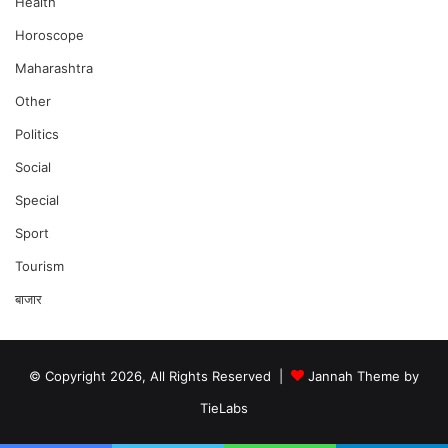
Health
Horoscope
Maharashtra
Other
Politics
Social
Special
Sport
Tourism
बाजार
© Copyright 2026, All Rights Reserved |
Jannah Theme by
TieLabs