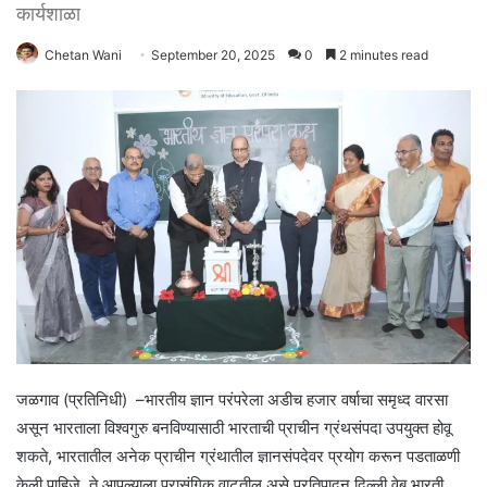
कार्यशाळा
Chetan Wani
September 20, 2025
0
2 minutes read
जळगाव (प्रतिनिधी) –भारतीय ज्ञान परंपरेला अडीच हजार वर्षाचा समृध्द वारसा
असून भारताला विश्वगुरु बनविण्यासाठी भारताची प्राचीन ग्रंथसंपदा उपयुक्त होवू
शकते, भारतातील अनेक प्राचीन ग्रंथातील ज्ञानसंपदेवर प्रयोग करून पडताळणी
केली पाहिजे, ते आपल्याला प्रासंगिक वाटतील असे प्रतिपादन दिल्ली वेब भारती