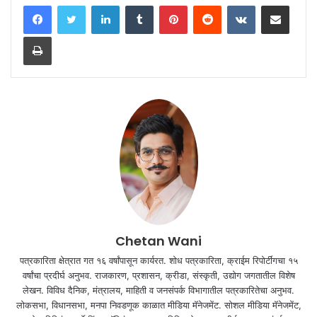
LinkedIn
Tumblr
Pinterest
Reddit
VKontakte
Share via Email
Print
Chetan Wani
पत्रकारिता क्षेत्रात गत १६ वर्षांपासून कार्यरत. शोध पत्रकारिता, क्राईम रिपोर्टींगचा १५
वर्षांचा प्रदीर्घ अनुभव. राजकारण, प्रशासन, क्रीडा, संस्कृती, उद्योग जगतातील विशेष
लेखन. विविध दैनिक, मंत्रालय, माहिती व जनसंपर्क विभागातील पत्रकारितेचा अनुभव.
लोकसभा, विधानसभा, मनपा निवडणूक काळात मीडिया मॅनेजमेंट. सोशल मीडिया मॅनेजमेंट,