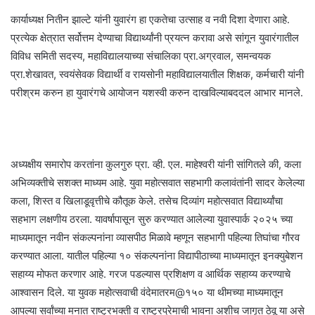
कार्याध्यक्ष नितीन झाल्टे यांनी युवारंग हा एकतेचा उत्साह व नवी दिशा देणारा आहे.
प्रत्येक क्षेत्रात सर्वोत्तम देण्याचा विद्यार्थ्यांनी प्रयत्न करावा असे सांगून युवारंगातील
विविध समिती सदस्य, महाविद्यालयाच्या संचालिका प्रा.अग्रवाल, समन्वयक
प्रा.शेखावत, स्वयंसेवक विद्यार्थी व रायसोनी महाविद्यालयातील शिक्षक, कर्मचारी यांनी
परीश्रम करुन हा युवारंगचे आयोजन यशस्वी करुन दाखविल्याबददल आभार मानले.
अध्यक्षीय समारोप करतांना कुलगुरु प्रा. व्ही. एल. माहेश्वरी यांनी सांगितले की, कला
अभिव्यक्तीचे सशक्त माध्यम आहे. युवा महोत्सवात सहभागी कलावंतांनी सादर केलेल्या
कला, शिस्त व खिलाडूवृत्तीचे कौतूक केले. तसेच दिव्यांग महोत्सवात विद्यार्थ्यांचा
सहभाग लक्षणीय ठरला. यावर्षापासून सुरु करण्यात आलेल्या युवास्पार्क २०२५ च्या
माध्यमातून नवीन संकल्पनांना व्यासपीठ मिळावे म्हणून सहभागी पहिल्या तिघांचा गौरव
करण्यात आला. यातील पहिल्या १० संकल्पनांना विद्यापीठाच्या माध्यमातून इनक्युबेशन
सहाय्य मोफत करणार आहे. गरज पडल्यास प्रशिक्षण व आर्थिक सहाय्य करण्याचे
आश्वासन दिले. या युवक महोत्सवाची वंदेमातरम@१५० या थीमच्या माध्यमातून
आपल्या सर्वांच्या मनात राष्ट्रभक्ती व राष्ट्रप्रेमाची भावना अशीच जागृत ठेवू या असे