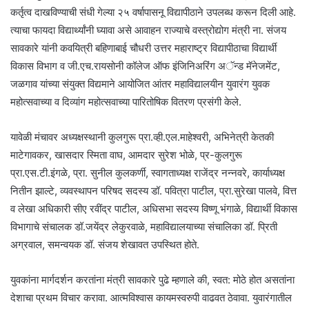
कर्तृत्व दाखविण्याची संधी गेल्या २५ वर्षापासनू विद्यापीठाने उपलब्ध करून दिली आहे.
त्याचा फायदा विद्यार्थ्यांनी घ्यावा असे आवाहन राज्याचे वस्त्रोद्योग मंत्री ना. संजय
सावकारे यांनी कवयित्री बहिणाबाई चौधरी उत्तर महाराष्ट्र विद्यापीठाचा विद्यार्थी
विकास विभाग व जी.एच.रायसोनी कॉलेज ऑफ इंजिनिअरिंग अॅन्ड मॅनेजमेंट,
जळगाव यांच्या संयुक्त विद्यमाने आयोजित आंतर महाविद्यालयीन युवारंग युवक
महोत्सवाच्या व दिव्यांग महोत्सवाच्या पारितोषिक वितरण प्रसंगी केले.
यावेळी मंचावर अध्यक्षस्थानी कुलगुरू प्रा.व्ही.एल.माहेश्वरी, अभिनेत्री केतकी
माटेगावकर, खासदार स्मिता वाघ, आमदार सुरेश भोळे, प्र-कुलगुरू
प्रा.एस.टी.इंगळे, प्रा. सुनील कुलकर्णी, स्वागताध्यक्ष राजेंद्र नन्नवरे, कार्याध्यक्ष
नितीन झाल्टे, व्यवस्थापन परिषद सदस्य डॉ. पवित्रा पाटील, प्रा.सुरेखा पालवे, वित्त
व लेखा अधिकारी सीए रवींद्र पाटील, अधिसभा सदस्य विष्णू भंगाळे, विद्यार्थी विकास
विभागाचे संचालक डॉ.जयेंद्र लेकुरवाळे, महाविद्यालयाच्या संचालिका डॉ. प्रिती
अग्रवाल, समन्वयक डॉ. संजय शेखावत उपस्थित होते.
युवकांना मार्गदर्शन करतांना मंत्री सावकारे पुढे म्हणाले की, स्वत: मोठे होत असतांना
देशाचा प्रथम विचार करावा. आत्मविश्वास कायमस्वरुपी वाढवत ठेवावा. युवारंगातील