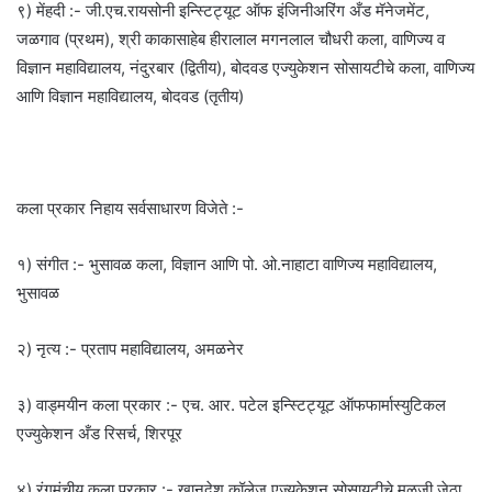
९) मेंहदी :- जी.एच.रायसोनी इन्स्टिट्यूट ऑफ इंजिनीअरिंग अँड मॅनेजमेंट,
जळगाव (प्रथम), श्री काकासाहेब हीरालाल मगनलाल चौधरी कला, वाणिज्य व
विज्ञान महाविद्यालय, नंदुरबार (द्वितीय), बोदवड एज्युकेशन सोसायटीचे कला, वाणिज्य
आणि विज्ञान महाविद्यालय, बोदवड (तृतीय)
कला प्रकार निहाय सर्वसाधारण विजेते :-
१) संगीत :- भुसावळ कला, विज्ञान आणि पो. ओ.नाहाटा वाणिज्य महाविद्यालय,
भुसावळ
२) नृत्य :- प्रताप महाविद्यालय, अमळनेर
३) वाड्मयीन कला प्रकार :- एच. आर. पटेल इन्स्टिट्यूट ऑफफार्मास्युटिकल
एज्युकेशन अँड रिसर्च, शिरपूर
४) रंगमंचीय कला प्रकार :- खानदेश कॉलेज एज्युकेशन सोसायटीचे मुळजी जेठा