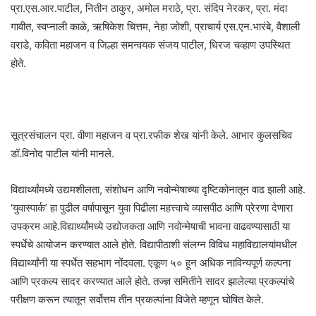
प्रा.एस.आर.पाटील, नितीन ठाकुर, अमोल मराठे, प्रा. संदिप नेरकर, प्रा. मंदा
गावीत, स्वप्नाली काळे, ऋषिकेश चित्तम, नेहा जोशी, प्राचार्य एस.एन.भारंबे, वैशाली
वराडे, कविता महाजन व जिल्हा समन्वयक संजय पाटील, धिरज चव्हाण उपस्थित
होते.
सूत्रसंचालन प्रा. वीणा महाजन व प्रा.रफीक शेख यांनी केले. आभार कुलसचिव
डॉ.विनोद पाटील यांनी मानले.
विद्यार्थ्यांमध्ये उद्यमशीलता, संशोधन आणि नवोन्मेषाच्या दृष्टिकोनातून वाढ झाली आहे.
‘युवास्पार्क’ हा पुढील वर्षापासून युवा पिढीला महत्त्वाचे व्यासपीठ आणि प्रेरणा देणारा
उपक्रम आहे.विद्यार्थ्यांमध्ये उद्योजकता आणि नवोन्मेषाची भावना वाढवण्यासाठी या
स्पर्धेचे आयोजन करण्यात आले होते. विद्यापीठाशी संलग्न विविध महाविद्यालयांमधील
विद्यार्थ्यांनी या स्पर्धेत सहभाग नोंदवला. एकूण ५० हून अधिक नाविन्यपूर्ण कल्पना
आणि प्रकल्प सादर करण्यात आले होते. तज्ज्ञ समितीने सादर झालेल्या प्रकल्पांचे
परीक्षण करून त्यातून सर्वोत्तम तीन प्रकल्पांना विजेते म्हणून घोषित केले.