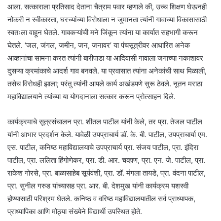
आला. सत्काराला प्रतिसाद देताना चैत्राम पवार म्हणाले की, उच्च शिक्षण घेऊनही
नोकरी न स्वीकारता, घरच्यांच्या विरोधाला न जुमानता त्यांनी गावाच्या विकासासाठी
स्वतःला वाहून घेतले. गावकऱ्यांची मने जिंकून त्यांना या कार्यात सहभागी करून
घेतले. ‘जल, जंगल, जमीन, जन, जनावर’ या पंचसूत्रीवर आधारित अनेक
आव्हानांचा सामना करत त्यांनी बारीपाडा या आदिवासी गावाला जगाच्या नकाशावर
दुसऱ्या क्रमांकाचे आदर्श गाव बनवले. या प्रवासात त्यांना अनेकांची साथ मिळाली,
तसेच विरोधही झाला; परंतु त्यांनी आपले कार्य अखंडपणे सुरू ठेवले. नूतन मराठा
महाविद्यालयाने त्यांच्या या योगदानाला सत्कार करून प्रोत्साहन दिले.
कार्यक्रमाचे सूत्रसंचालन प्रा. शीतल पाटील यांनी केले, तर प्रा. तेजल पाटील
यांनी आभार प्रदर्शन केले. यावेळी उपप्राचार्य डॉ. के. बी. पाटील, उपप्राचार्या एम.
एस. पाटील, कनिष्ठ महाविद्यालयाचे उपप्राचार्य प्रा. संजय पाटील, प्रा. इंदिरा
पाटील, प्रा. ललिता हिंगोणेकर, प्रा. डी. आर. चव्हाण, प्रा. एन. जे. पाटील, प्रा.
राकेश गोरसे, प्रा. बाळासाहेब सूर्यवंशी, प्रा. डॉ. मंगला तायडे, प्रा. वंदना पाटील,
प्रा. सुनील गरुड यांच्यासह प्रा. आर. बी. देशमुख यांनी कार्यक्रम यशस्वी
होण्यासाठी परिश्रम घेतले. कनिष्ठ व वरिष्ठ महाविद्यालयातील सर्व प्राध्यापक,
प्राध्यापिका आणि मोठ्या संख्येने विद्यार्थी उपस्थित होते.