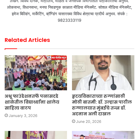
लेखन. विविध दैनिक, मंत्रालय, माहिती व जनसंपर्क विभागातील पत्रकारितेचा अनुभव.
लोकसभा, विधानसभा, मनपा निवडणूक काळात मीडिया मॅनेजमेंट. सोशल मीडिया मॅनेजमेंट,
इमेज बिल्डिंग, मार्केटिंग, ब्रॅण्डिंग यासारख्या विविध क्षेत्राचा प्रदीर्घ अनुभव. संपर्क :
9823333119
Related Articles
अश्रू फाउंडेशनतर्फे पळासदडे
हृदयविकाराच्या रुग्णांसाठी
शाळेतील विद्यार्थ्यांना शालेय
मोठी बातमी: डॉ. उल्हास पाटील
साहित्य वाटप
रुग्णालयात मुंबईचे तज्ज्ञ डॉ.
अदनान अली दाखल
January 3, 2026
June 20, 2026