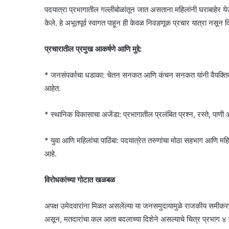
पदयात्रा प्रभागातील गल्लीबोळांतून जात असताना महिलांनी घराबाहेर येऊन
केले. हे अभूतपूर्व स्वागत पाहून ही केवळ निवडणूक प्रचार यात्रा नस
प्रचारातील प्रमुख आकर्षणे आणि मुद्दे:
* जनसंपर्काचा धडाका: चेतन सनकत आणि कंचन सनकत यांनी वैयक्तिक 
आहेत.
* स्थानिक विकासाचा अजेंडा: प्रभागातील प्रलंबित प्रश्न, रस्ते, पाणी आणि
* युवा आणि महिलांचा पाठिंबा: पदयात्रेत तरुणांचा मोठा सहभाग आणि मह
आहे.
विरोधकांच्या गोटात खळबळ
अपक्ष उमेदवारांना मिळत असलेल्या या जनसमुदायामुळे राजकीय समीकरणे
असून, मतदारांचा कल आता बदलाच्या दिशेने असल्याचे चित्र प्रभाग ४ म