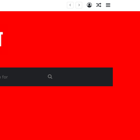
Log
Random
Sidebar
In
Article
Search
for