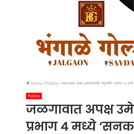
Home
/
Politics
/
जळगावात अपक्ष उमेदवारांची ‘त्सुनामी’; प्रभाग ४ मध्ये
Politics
जळगावात अपक्ष उमेदव
प्रभाग ४ मध्ये ‘सनक