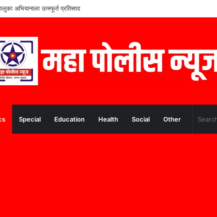
ंच्या शिक्षणाला आधार; ममुराबाद येथे शैक्षणिक साहित्याचे वाटप
cs
Special
Education
Health
Social
Other