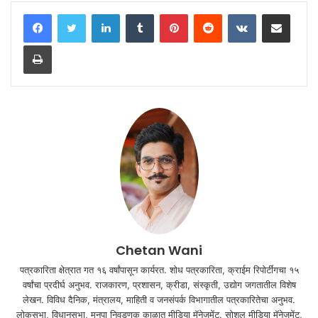
LinkedIn
Tumblr
Pinterest
Reddit
VKontakte
Share via Email
Print
Chetan Wani
पत्रकारिता क्षेत्रात गत १६ वर्षांपासून कार्यरत. शोध पत्रकारिता, क्राईम रिपोर्टींगचा १५
वर्षांचा प्रदीर्घ अनुभव. राजकारण, प्रशासन, क्रीडा, संस्कृती, उद्योग जगतातील विशेष
लेखन. विविध दैनिक, मंत्रालय, माहिती व जनसंपर्क विभागातील पत्रकारितेचा अनुभव.
लोकसभा, विधानसभा, मनपा निवडणूक काळात मीडिया मॅनेजमेंट. सोशल मीडिया मॅनेजमेंट,