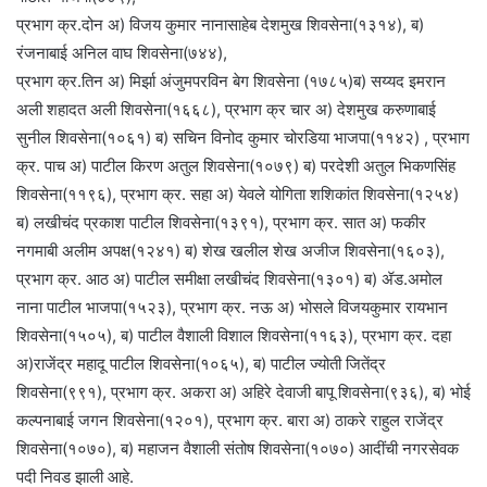
प्रभाग क्र.दोन अ) विजय कुमार नानासाहेब देशमुख शिवसेना(१३१४), ब)
रंजनाबाई अनिल वाघ शिवसेना(७४४),
प्रभाग क्र.तिन अ) मिर्झा अंजुमपरविन बेग शिवसेना (१७८५)ब) सय्यद इमरान
अली शहादत अली शिवसेना(१६६८), प्रभाग क्र चार अ) देशमुख करुणाबाई
सुनील शिवसेना(१०६१) ब) सचिन विनोद कुमार चोरडिया भाजपा(११४२) , प्रभाग
क्र. पाच अ) पाटील किरण अतुल शिवसेना(१०७९) ब) परदेशी अतुल भिकणसिंह
शिवसेना(११९६), प्रभाग क्र. सहा अ) येवले योगिता शशिकांत शिवसेना(१२५४)
ब) लखीचंद प्रकाश पाटील शिवसेना(१३९१), प्रभाग क्र. सात अ) फकीर
नगमाबी अलीम अपक्ष(१२४१) ब) शेख खलील शेख अजीज शिवसेना(१६०३),
प्रभाग क्र. आठ अ) पाटील समीक्षा लखीचंद शिवसेना(१३०१) ब) ॲड.अमोल
नाना पाटील भाजपा(१५२३), प्रभाग क्र. नऊ अ) भोसले विजयकुमार रायभान
शिवसेना(१५०५), ब) पाटील वैशाली विशाल शिवसेना(११६३), प्रभाग क्र. दहा
अ)राजेंद्र महादू पाटील शिवसेना(१०६५), ब) पाटील ज्योती जितेंद्र
शिवसेना(९९१), प्रभाग क्र. अकरा अ) अहिरे देवाजी बापू शिवसेना(९३६), ब) भोई
कल्पनाबाई जगन शिवसेना(१२०१), प्रभाग क्र. बारा अ) ठाकरे राहुल राजेंद्र
शिवसेना(१०७०), ब) महाजन वैशाली संतोष शिवसेना(१०७०) आदींची नगरसेवक
पदी निवड झाली आहे.