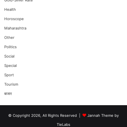
Gold-Silver Rate
Health
Horoscope
Maharashtra
Other
Politics
Social
Special
Sport
Tourism
बाजार
© Copyright 2026, All Rights Reserved |
Jannah Theme by
TieLabs