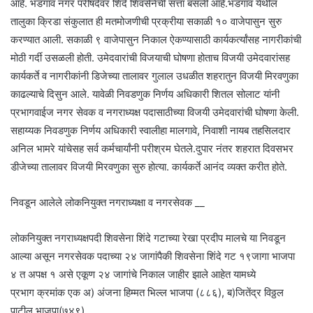
आहे. भडगाव नगर परीषदेवर शिंदे शिवसेनेची सत्ता बसली आहे.भडगाव येथील
तालुका क्रिडा संकुलात ही मतमोजणीची प्रक्रीया सकाळी १० वाजेपासुन सुरु
करण्यात आली. सकाळी ९ वाजेपासुन निकाल ऐकण्यासाठी कार्यकर्त्यांसह नागरीकांची
मोठी गर्दी उसळली होती. उमेदवारांची विजयाची घोषणा होताच विजयी उमेदवारांसह
कार्यकर्ते व नागरीकांनी डिजेच्या तालावर गुलाल उधळीत शहरातुन विजयी मिरवणुका
काढल्याचे दिसुन आले. यावेळी निवडणुक निर्णय अधिकारी शितल सोलाट यांनी
प्रभागवाईज नगर सेवक व नगराध्यक्ष पदासाठीच्या विजयी उमेदवारांची घोषणा केली.
सहाय्यक निवडणुक निर्णय अधिकारी स्वालीहा मालगावे, निवाशी नायब तहसिलदार
अनिल भामरे यांचेसह सर्व कर्मचार्यांनी परीश्रम घेतले.दुपार नंतर शहरात दिवसभर
डीजेच्या तालावर विजयी मिरवणुका सुरु होत्या. कार्यकर्ते आनंद व्यक्त करीत होते.
निवडून आलेले लोकनियुक्त नगराध्यक्षा व नगरसेवक __
लोकनियुक्त नगराध्यक्षपदी शिवसेना शिंदे गटाच्या रेखा प्रदीप मालचे या निवडून
आल्या असून नगरसेवक पदाच्या २४ जागांपैकी शिवसेना शिंदे गट १९जागा भाजपा
४ त अपक्ष १ असे एकूण २४ जागांचे निकाल जाहीर झाले आहेत यामध्ये
प्रभाग क्रमांक एक अ) अंजना हिम्मत भिल्ल भाजपा (८८६), ब)जितेंद्र विठ्ठल
पाटील भाजपा(७४९),