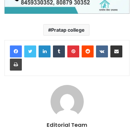
Pratap college
LinkedIn
Tumblr
Pinterest
Reddit
VKontakte
Share via Email
Print
Editorial Team