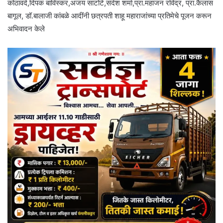
कोठावदे,दिपक बाविस्कर,अजय साटोटे,संदेश शर्मा,प्रा.महाजन रविंद्र, प्रा.कैलास
बागूल, डॉ.बालाजी कांबळे आदींनी छत्रपती शाहू महाराजांच्या प्रतिमेचे पूजन करून
अभिवादन केले