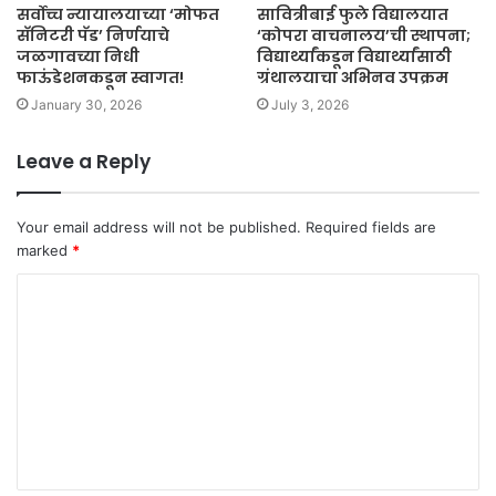
सर्वोच्च न्यायालयाच्या ‘मोफत
सावित्रीबाई फुले विद्यालयात
सॅनिटरी पॅड’ निर्णयाचे
‘कोपरा वाचनालय’ची स्थापना;
जळगावच्या निधी
विद्यार्थ्यांकडून विद्यार्थ्यांसाठी
फाऊंडेशनकडून स्वागत!
ग्रंथालयाचा अभिनव उपक्रम
January 30, 2026
July 3, 2026
Leave a Reply
Your email address will not be published.
Required fields are
marked
*
C
o
m
m
e
n
t