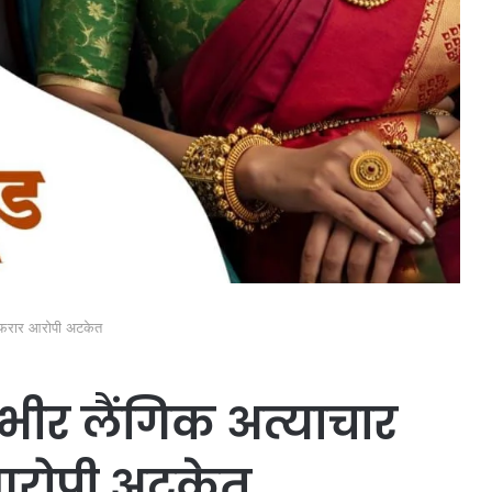
ल फरार आरोपी अटकेत
ंभीर लैंगिक अत्याचार
आरोपी अटकेत