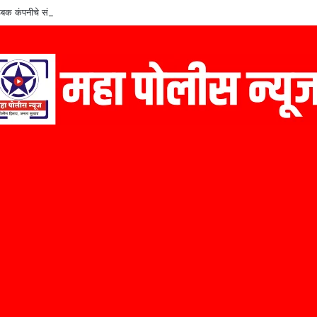
बक कंपनीचे संस्थापक कैलास निळे यांचा ‘मराठी उद्योजक पुरस्कार