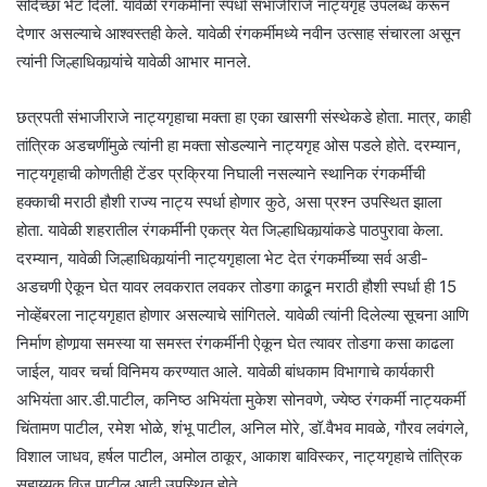
सदिच्छा भेट दिली. यावेळी रंगकर्मींना स्पर्धा संभाजीराजे नाट्यगृह उपलब्ध करून
देणार असल्याचे आश्वस्तही केले. यावेळी रंगकर्मीमध्ये नवीन उत्साह संचारला असून
त्यांनी जिल्हाधिकार्‍यांचे यावेळी आभार मानले.
छत्रपती संभाजीराजे नाट्यगृहाचा मक्ता हा एका खासगी संस्थेकडे होता. मात्र, काही
तांत्रिक अडचणींमुळे त्यांनी हा मक्ता सोडल्याने नाट्यगृह ओस पडले होते. दरम्यान,
नाट्यगृहाची कोणतीही टेंडर प्रक्रिया निघाली नसल्याने स्थानिक रंगकर्मींची
हक्काची मराठी हौशी राज्य नाट्य स्पर्धा होणार कुठे, असा प्रश्न उपस्थित झाला
होता. यावेळी शहरातील रंगकर्मींनी एकत्र येत जिल्हाधिकार्‍यांकडे पाठपुरावा केला.
दरम्यान, यावेळी जिल्हाधिकार्‍यांनी नाट्यगृहाला भेट देत रंगकर्मींच्या सर्व अडी-
अडचणी ऐकून घेत यावर लवकरात लवकर तोडगा काढून मराठी हौशी स्पर्धा ही 15
नोव्हेंबरला नाट्यगृहात होणार असल्याचे सांगितले. यावेळी त्यांनी दिलेल्या सूचना आणि
निर्माण होणार्‍या समस्या या समस्त रंगकर्मीनी ऐकून घेत त्यावर तोडगा कसा काढला
जाईल, यावर चर्चा विनिमय करण्यात आले. यावेळी बांधकाम विभागाचे कार्यकारी
अभियंता आर.डी.पाटील, कनिष्ठ अभियंता मुकेश सोनवणे, ज्येष्ठ रंगकर्मी नाट्यकर्मी
चिंतामण पाटील, रमेश भोळे, शंभू पाटील, अनिल मोरे, डॉ.वैभव मावळे, गौरव लवंगले,
विशाल जाधव, हर्षल पाटील, अमोल ठाकूर, आकाश बाविस्कर, नाट्यगृहाचे तांत्रिक
सहाय्यक विजू पाटील आदी उपस्थित होते.