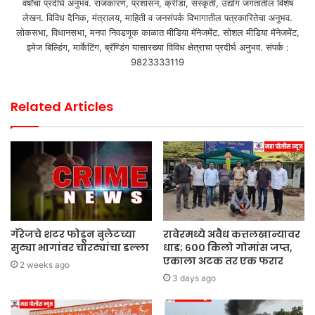
वर्षांचा प्रदीर्घ अनुभव. राजकारण, प्रशासन, क्रीडा, संस्कृती, उद्योग जगतातील विशेष
लेखन. विविध दैनिक, मंत्रालय, माहिती व जनसंपर्क विभागातील पत्रकारितेचा अनुभव.
लोकसभा, विधानसभा, मनपा निवडणूक काळात मीडिया मॅनेजमेंट. सोशल मीडिया मॅनेजमेंट,
इमेज बिल्डिंग, मार्केटिंग, ब्रॅण्डिंग यासारख्या विविध क्षेत्राचा प्रदीर्घ अनुभव. संपर्क :
9823333119
Related Articles
गॅरेजचे शटर फोडून बुलेटच्या
रावेरमध्ये अवैध कत्तलखान्यावर
सुट्या भागांवर चोरट्यांचा डल्ला
धाड; ६०० किलो गोमांस जप्त,
एकाला अटक तर एक फरार
2 weeks ago
3 days ago