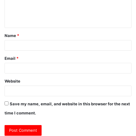
m
e
n
t
Name
*
*
Email
*
Website
Save my name, email, and website in this browser for the next
time I comment.