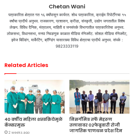
Chetan Wani
पत्रकारिता क्षेत्रात गत १६ वर्षांपासून कार्यरत. शोध पत्रकारिता, क्राईम रिपोर्टींगचा १५
वर्षांचा प्रदीर्घ अनुभव. राजकारण, प्रशासन, क्रीडा, संस्कृती, उद्योग जगतातील विशेष
लेखन. विविध दैनिक, मंत्रालय, माहिती व जनसंपर्क विभागातील पत्रकारितेचा अनुभव.
लोकसभा, विधानसभा, मनपा निवडणूक काळात मीडिया मॅनेजमेंट. सोशल मीडिया मॅनेजमेंट,
इमेज बिल्डिंग, मार्केटिंग, ब्रॅण्डिंग यासारख्या विविध क्षेत्राचा प्रदीर्घ अनुभव. संपर्क :
9823333119
Related Articles
४० वर्षीय महिला शस्त्रक्रियेमुळे
निसर्गमित्र तर्फे मेहरूण
कॅन्सरमुक्त
तलावावर ०२फेब्रुवारी रोजी
जागतिक पाणथळ प्रदेश दिन
2 weeks ago