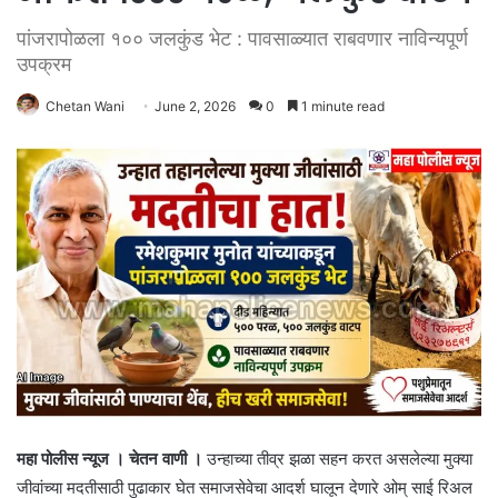
पांजरापोळला १०० जलकुंड भेट : पावसाळ्यात राबवणार नाविन्यपूर्ण
उपक्रम
Chetan Wani
June 2, 2026
0
1 minute read
महा पोलीस न्यूज । चेतन वाणी ।
उन्हाच्या तीव्र झळा सहन करत असलेल्या मुक्या
जीवांच्या मदतीसाठी पुढाकार घेत समाजसेवेचा आदर्श घालून देणारे ओम् साई रिअल