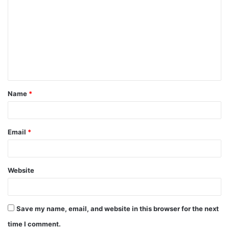
o
m
m
e
n
t
Name
*
*
Email
*
Website
Save my name, email, and website in this browser for the next
time I comment.