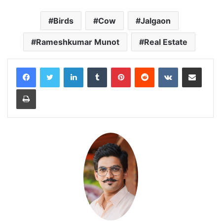
Birds
Cow
Jalgaon
Rameshkumar Munot
Real Estate
LinkedIn
Tumblr
Pinterest
Reddit
VKontakte
Share via Email
Print