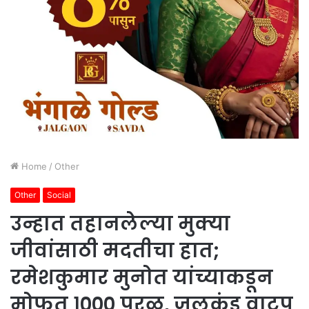
Home
/
Other
Other
Social
उन्हात तहानलेल्या मुक्या
जीवांसाठी मदतीचा हात;
रमेशकुमार मुनोत यांच्याकडून
मोफत १००० परळ, जलकुंड वाटप