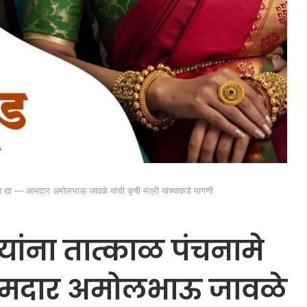
त द्या — आमदार अमोलभाऊ जावळे यांची कृषी मंत्री यांच्याकडे मागणी
यांना तात्काळ पंचनामे
आमदार अमोलभाऊ जावळे