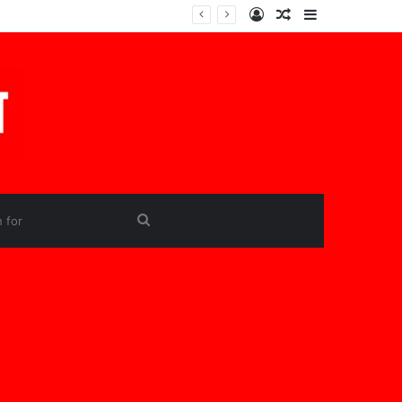
Log
Random
Sidebar
In
Article
Search
for