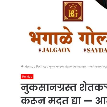
Home
/
Politics
/
नुकसानग्रस्त शेतकऱ्यांना तात्काळ पंचनामे करून मद
Politics
नुकसानग्रस्त शेतकऱ्
करून मदत द्या — 