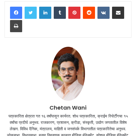
LinkedIn
Tumblr
Pinterest
Reddit
VKontakte
Share via Email
Print
Chetan Wani
पत्रकारिता क्षेत्रात गत १६ वर्षांपासून कार्यरत. शोध पत्रकारिता, क्राईम रिपोर्टींगचा १५
वर्षांचा प्रदीर्घ अनुभव. राजकारण, प्रशासन, क्रीडा, संस्कृती, उद्योग जगतातील विशेष
लेखन. विविध दैनिक, मंत्रालय, माहिती व जनसंपर्क विभागातील पत्रकारितेचा अनुभव.
लोकसभा, विधानसभा, मनपा निवडणूक काळात मीडिया मॅनेजमेंट. सोशल मीडिया मॅनेजमेंट,