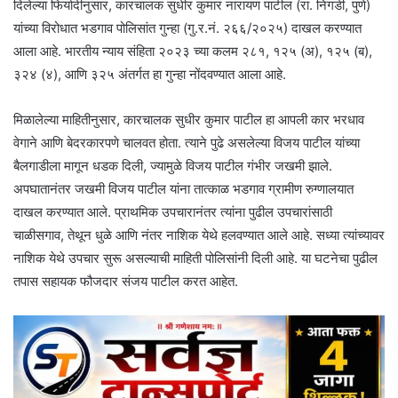
दिलेल्या फिर्यादीनुसार, कारचालक सुधीर कुमार नारायण पाटील (रा. निगडी, पुणे)
यांच्या विरोधात भडगाव पोलिसांत गुन्हा (गु.र.नं. २६६/२०२५) दाखल करण्यात
आला आहे. भारतीय न्याय संहिता २०२३ च्या कलम २८१, १२५ (अ), १२५ (ब),
३२४ (४), आणि ३२५ अंतर्गत हा गुन्हा नोंदवण्यात आला आहे.
मिळालेल्या माहितीनुसार, कारचालक सुधीर कुमार पाटील हा आपली कार भरधाव
वेगाने आणि बेदरकारपणे चालवत होता. त्याने पुढे असलेल्या विजय पाटील यांच्या
बैलगाडीला मागून धडक दिली, ज्यामुळे विजय पाटील गंभीर जखमी झाले.
अपघातानंतर जखमी विजय पाटील यांना तात्काळ भडगाव ग्रामीण रुग्णालयात
दाखल करण्यात आले. प्राथमिक उपचारानंतर त्यांना पुढील उपचारांसाठी
चाळीसगाव, तेथून धुळे आणि नंतर नाशिक येथे हलवण्यात आले आहे. सध्या त्यांच्यावर
नाशिक येथे उपचार सुरू असल्याची माहिती पोलिसांनी दिली आहे. या घटनेचा पुढील
तपास सहायक फौजदार संजय पाटील करत आहेत.