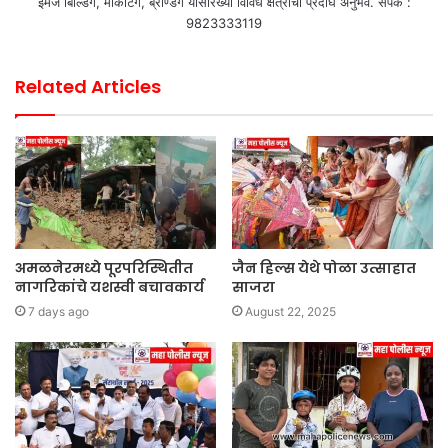
इमेज बिल्डिंग, मार्केटिंग, ब्रॅण्डिंग यासारख्या विविध क्षेत्राचा प्रदीर्घ अनुभव. संपर्क :
9823333119
Related Articles
अमळनेरमध्ये पूरपरिस्थितीत
जैन हिल्स येथे पोळा उत्साहात
नागरिकांचे यशस्वी बचावकार्य
साजरा
7 days ago
August 22, 2025