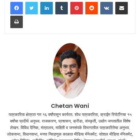
LinkedIn
Tumblr
Pinterest
Reddit
VKontakte
Share via Email
Print
Chetan Wani
पत्रकारिता क्षेत्रात गत १६ वर्षांपासून कार्यरत. शोध पत्रकारिता, क्राईम रिपोर्टींगचा १५
वर्षांचा प्रदीर्घ अनुभव. राजकारण, प्रशासन, क्रीडा, संस्कृती, उद्योग जगतातील विशेष
लेखन. विविध दैनिक, मंत्रालय, माहिती व जनसंपर्क विभागातील पत्रकारितेचा अनुभव.
लोकसभा, विधानसभा, मनपा निवडणूक काळात मीडिया मॅनेजमेंट. सोशल मीडिया मॅनेजमेंट,