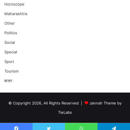
Horoscope
Maharashtra
Other
Politics
Social
Special
Sport
Tourism
बाजार
© Copyright 2026, All Rights Reserved |
Jannah Theme by
TieLabs