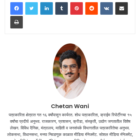
LinkedIn
Tumblr
Pinterest
Reddit
VKontakte
Share via Email
Print
Chetan Wani
पत्रकारिता क्षेत्रात गत १६ वर्षांपासून कार्यरत. शोध पत्रकारिता, क्राईम रिपोर्टींगचा १५
वर्षांचा प्रदीर्घ अनुभव. राजकारण, प्रशासन, क्रीडा, संस्कृती, उद्योग जगतातील विशेष
लेखन. विविध दैनिक, मंत्रालय, माहिती व जनसंपर्क विभागातील पत्रकारितेचा अनुभव.
लोकसभा, विधानसभा, मनपा निवडणूक काळात मीडिया मॅनेजमेंट. सोशल मीडिया मॅनेजमेंट,