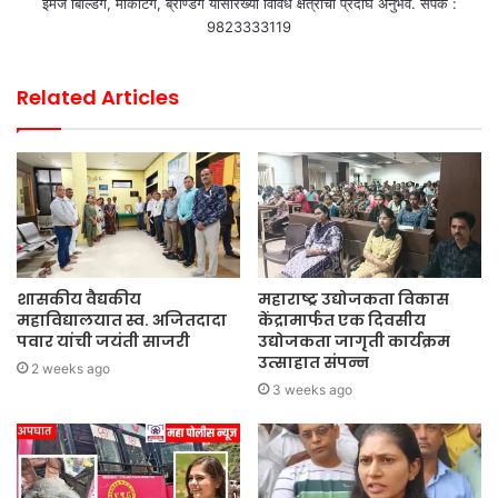
इमेज बिल्डिंग, मार्केटिंग, ब्रॅण्डिंग यासारख्या विविध क्षेत्राचा प्रदीर्घ अनुभव. संपर्क :
9823333119
Related Articles
शासकीय वैद्यकीय
महाराष्ट्र उद्योजकता विकास
महाविद्यालयात स्व. अजितदादा
केंद्रामार्फत एक दिवसीय
पवार यांची जयंती साजरी
उद्योजकता जागृती कार्यक्रम
उत्साहात संपन्न
2 weeks ago
3 weeks ago