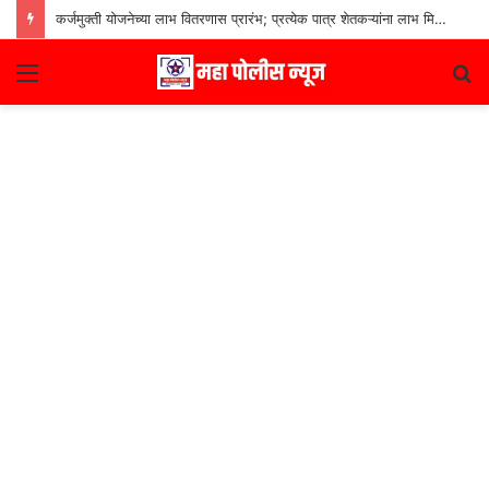
कर्जमुक्ती योजनेच्या लाभ वितरणास प्रारंभ; प्रत्येक पात्र शेतकऱ्यांना लाभ मिळणार– मुख्यमंत्री देवेंद्र फडणवीस
Menu
S
fo