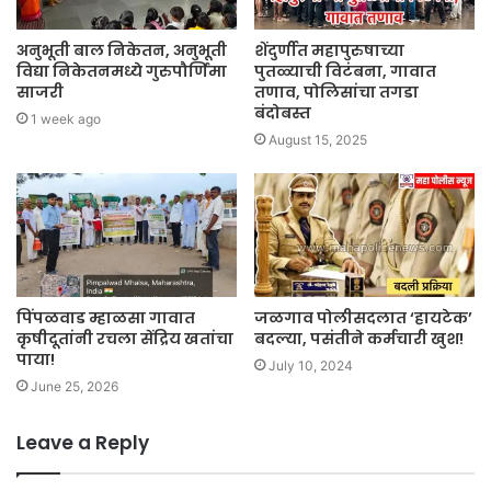
अनुभूती बाल निकेतन, अनुभूती
शेंदुर्णीत महापुरुषाच्या
विद्या निकेतनमध्ये गुरुपौर्णिमा
पुतळ्याची विटंबना, गावात
साजरी
तणाव, पोलिसांचा तगडा
बंदोबस्त
1 week ago
August 15, 2025
पिंपळवाड म्हाळसा गावात
जळगाव पोलीसदलात ‘हायटेक’
कृषीदूतांनी रचला सेंद्रिय खतांचा
बदल्या, पसंतीने कर्मचारी खुश!
पाया!
July 10, 2024
June 25, 2026
Leave a Reply