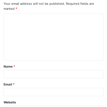
Your email address will not be published.
Required fields are
marked
*
C
o
m
m
e
n
t
Name
*
*
Email
*
Website