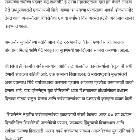
राज्याच्या सर्वोच्च पदावर बसू शकतो!” हे उभ्या महाराष्ट्राला दाखवून देणारे लाडके
नेते उपमुख्यमंत्री एकनाथजी शिंदे यांच्या धगधगत्या प्रवासाचा आदर्श डोळ्यासमोर
ठेवत आज अमळनेरात शिवसेनेचा ६० वा वर्धापन दिन अत्यंत हटके अंदाजात साजरा
करण्यात आला.
अमळनेर युवासेनेच्या वतीने आज थेट रस्त्यावरील ‘किंग’ म्हणजेच रिक्षाचालक
बांधवांना मिठाई आणि पेढे भरवून हा सुवर्णमयी आनंदोत्सव साजरा करण्यात आला.
शिवसेना ही नेहमीच सर्वसामान्यांना आणि तळागाळातील कार्यकर्त्याला नेतृत्वाची संधी
देणारी संघटना राहिली आहे. एक सामान्य रिक्षाचालक ते महाराष्ट्राचे मुख्यमंत्री
असा एकनाथ शिंदे ययांचाथक्क करणारा प्रवास आजच्या प्रत्येक तरुणासाठी ऊर्जा
देणारा आहे. याच प्रेरणेतून युवा सैनिकांनी आज रिक्षाचालक बांधवांसोबत वर्धापन
दिनाचा गोडवा वाटून घेतला आणि सर्वसामान्यांच्या या पक्षाप्रती कृतज्ञता व्यक्त केली.
“शिवसेनेने नेहमीच सर्वसामान्यांच्या हक्कासाठी संघर्ष केलाय. आज ६० व्या वर्धापन
दिनानिमित्त शिवसेनेची जनसेवेची परंपरा, जाज्वल्य हिंदुत्वाची विचारधारा आणि
सर्वसामान्यांच्या हितासाठी अखंड कार्य करण्याचा संकल्प अमळनेरच्या युवा सैनिकांनी
केला आहे!”