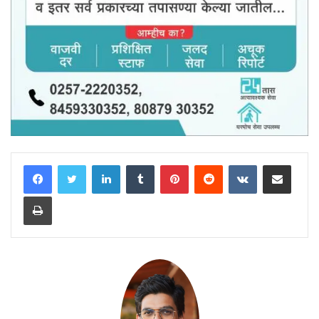
LinkedIn
Tumblr
Pinterest
Reddit
VKontakte
Share via Email
Print