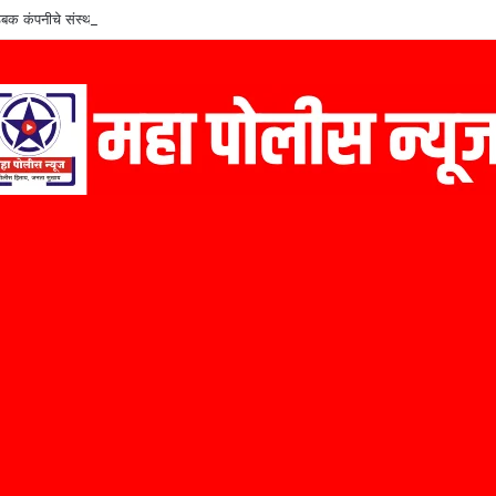
बक कंपनीचे संस्थापक कैलास निळे यांचा ‘मराठी उद्योजक पुरस्कार