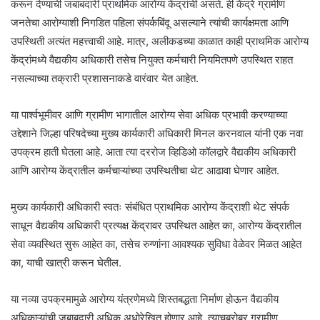
करून देण्याची जबाबदारी प्राथमिक आरोग्य केंद्रांची असते. ही केंद्रे ग्रामीण
जनतेचा आरोग्याशी निगडित पहिला संपर्कबिंदू असल्याने त्यांची कार्यक्षमता आणि
उपस्थिती अत्यंत महत्त्वाची आहे. मात्र, अलीकडच्या काळात काही प्राथमिक आरोग्य
केंद्रांमध्ये वैद्यकीय अधिकारी तसेच नियुक्त कर्मचारी नियमितपणे उपस्थित राहत
नसल्याच्या तक्रारी प्रशासनाकडे वारंवार येत आहेत.
या पार्श्वभूमीवर आणि ग्रामीण भागातील आरोग्य सेवा अधिक प्रभावी करण्याच्या
उद्देशाने जिल्हा परिषदेच्या मुख्य कार्यकारी अधिकारी मिनल करनवाल यांनी एक नवा
उपक्रम हाती घेतला आहे. आता त्या दररोज व्हिडिओ कॉलद्वारे वैद्यकीय अधिकारी
आणि आरोग्य केंद्रातील कर्मचाऱ्यांच्या उपस्थितीचा थेट आढावा घेणार आहेत.
मुख्य कार्यकारी अधिकारी स्वतः संबंधित प्राथमिक आरोग्य केंद्राशी थेट संपर्क
साधून वैद्यकीय अधिकारी प्रत्यक्ष केंद्रावर उपस्थित आहेत का, आरोग्य केंद्रातील
सेवा व्यवस्थित सुरू आहेत का, तसेच रुग्णांना आवश्यक सुविधा वेळेवर मिळत आहेत
का, याची खात्री करून घेतील.
या नव्या उपक्रमामुळे आरोग्य यंत्रणेमध्ये शिस्तबद्धता निर्माण होऊन वैद्यकीय
अधिकाऱ्यांची जबाबदारी अधिक अधोरेखित होणार आहे. त्याचबरोबर ग्रामीण