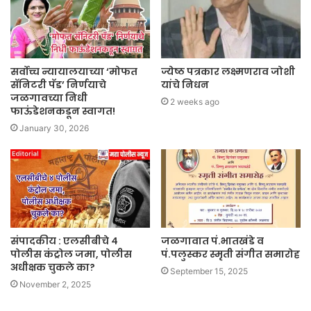
सर्वोच्च न्यायालयाच्या ‘मोफत
ज्येष्ठ पत्रकार लक्ष्मणराव जोशी
सॅनिटरी पॅड’ निर्णयाचे
यांचे निधन
जळगावच्या निधी
2 weeks ago
फाऊंडेशनकडून स्वागत!
January 30, 2026
संपादकीय : एलसीबीचे ४
जळगावात पं.भातखंडे व
पोलीस कंट्रोल जमा, पोलीस
पं.पलुस्कर स्मृती संगीत समारोह
अधीक्षक चुकले का?
September 15, 2025
November 2, 2025