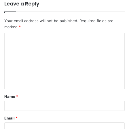
Leave a Reply
Your email address will not be published.
Required fields are
marked
*
C
o
m
m
e
n
t
Name
*
*
Email
*