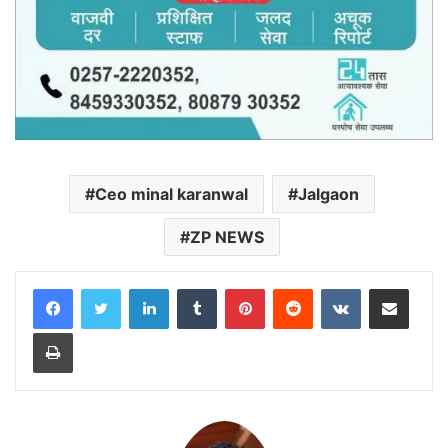
Ceo minal karanwal
Jalgaon
ZP NEWS
LinkedIn
Tumblr
Pinterest
Reddit
VKontakte
Share via Email
Print