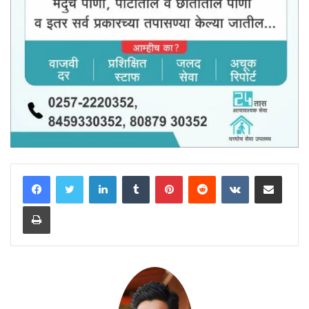
LinkedIn
Tumblr
Pinterest
Reddit
VKontakte
Share via Email
Print