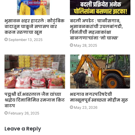
भुसावळ शहर हादरले : कौटुंबिक
बदली अपडेट : चाळीसगाव,
वादातून चाकूने सपासप वार
भुसावळकरांची उचलबांगडी,
करून तरुणाचा खून
विनंतीची महत्वाकांक्षा
बाळगणाऱ्यांना ‘नो चान्स’
September 13, 2025
May 28, 2025
पद्मश्री डॉ.भवरलाल जैन यांच्या
भडगाव नगरपरिषदेची
श्रद्धेय दिनानिमित्त रमजान किट
मान्सूनपूर्व स्वच्छता मोहीम सुरू
वाटप
May 23, 2026
February 26, 2025
Leave a Reply