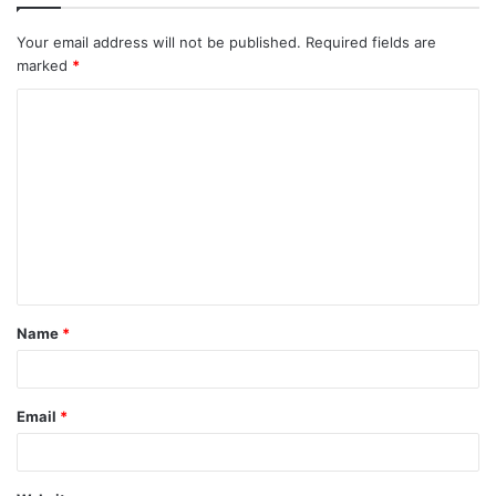
Your email address will not be published.
Required fields are
marked
*
C
o
m
m
e
n
t
Name
*
*
Email
*