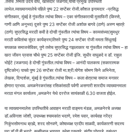
.तसेच .स्मिता उदय वाघ, खासदार जळगाव,यांची प्रमुख उपस्थिती
लाभेल.व्याख्यानमालेचे पहिले पुष्प 22 सप्टेंबर रोजी.कौशल इनामदार -प्रसिद्ध
संगीतकार, मुंबई हे गुंफतील त्यांचा विषय – एका संगीतकाराची मुसाफिरी (किस्से,
गाणी आणि अनुभव) दुसरे पुष्प 23 सप्टेंबर रोजी अशोक बागवे (ठाणे) अरुण म्हात्रे
(ठाणे) सुप्रसिद्ध मराठी कवी हे दोन्ही गुंफतील त्यांचा विषय – काव्यसंध्या(सुमधुर
मराठी कवितांचा सुंदर कार्यक्रम)तिसरे पुष्प 24 सप्टेंबर रोजी ममता सिंधुताई
सपकाळ समाजसेविका, पुणे तसेच सुप्रसिद्ध गझलाकार या गुंफतील त्यांचा विषय – हा
खरा जीवन प्रवास चौथे पुष्प 25 सप्टेंबर रोजी इंजि. सुधीर वाघुळदे व डॉ. राहुल
भोईटे (जळगाव) हे दोन्ही गुंफतील.त्यांचा विषय – आनंदी पालकत्व (सकारात्मक
दृष्टिकोन) पाचवे पुष्प 26 सप्टेंबर रोजी मा.श्री.योगेश सोमण सिने अभिनेता,
लेखक, दिग्दर्शक, मुंबई हे गुंफतील.त्यांचा विषय – कला क्षेत्राचा समाज मनावर
होणारा प्रभाव. अमळनेरकरांसह रसिकांसाठी पर्वणी असणारी शारदीय व्याख्यानमाला
मराठा मंगल कार्यालय ,अमळनेर येथे दररोज सायंकाळी 6.30 वाजता होईल.
या व्याख्यानमालेस उपस्थितीचे आवाहन मराठी वाङ्‌मय मंडळ, अमळनेरचे अध्यक्ष
डॉ.अविनाश जोशी, उपाध्यक्ष श्यामकांत भदाणे, रमेश पवार, कार्यवाह नरेंद्र
निकुंभसोमनाथ ब्रह्मे, शरद सोनवणे, कोषाध्यक्ष प्रदीप साळवी, कार्यकारणी सदस्य
प्रा.डॉ.पी.बी.भराटे, बन्सीलाल भागवत, स्नेहा एकतारे, संदीप घोरपडे, वसुंधरा