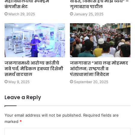
महाविद्यालयची स्पेक्ट्रम
वाढतं, विकास हेच माझं ध्येय” –
कंपनीस भेट
गुलाबराव पाटील
March 29, 2025
January 25, 2025
जळगावमध्ये आरोग्य क्रांतीचे
जळगावात “आय लव्ह मोहम्मद
नवे पर्व; मेडिकल हबच्या दिशेनी
आंदोलन; राष्ट्रपती व
समर्थ वाटचाल
पंतप्रधानांना निवेदन
May 9, 2025
September 20, 2025
Leave a Reply
Your email address will not be published.
Required fields are
marked
*
C