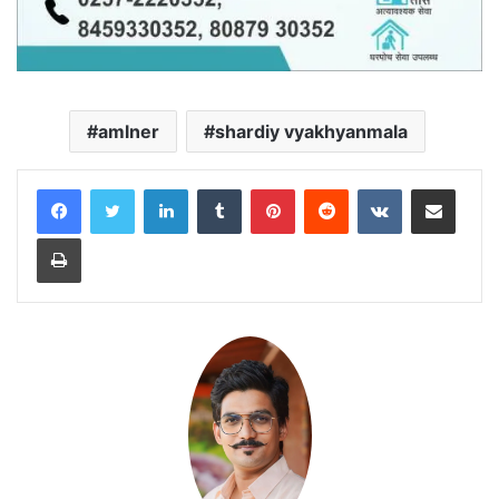
amlner
shardiy vyakhyanmala
LinkedIn
Tumblr
Pinterest
Reddit
VKontakte
Share via Email
Print