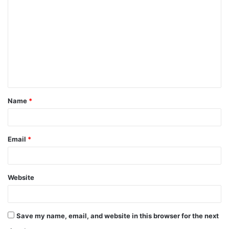
o
m
m
e
n
t
Name
*
*
Email
*
Website
Save my name, email, and website in this browser for the next