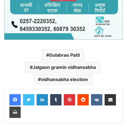
Gulabrao Patil
Jalgaon gramin vidhansabha
vidhansabha election
LinkedIn
Tumblr
Pinterest
Reddit
VKontakte
Share via Email
Print