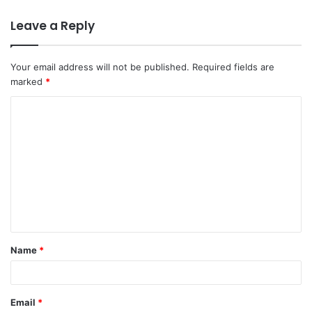
Leave a Reply
Your email address will not be published.
Required fields are
marked
*
C
o
m
m
e
n
t
Name
*
*
Email
*