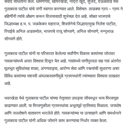
संवाद साधताना केले. धामणगाव, खापरखेडा, नांद्रा खुर्द, सुजदे, देऊळवाडे येथे
गुलाबराव पाटील यांचे जंगी स्वागत करण्यात आले. विशेषतः लाडक्या ग्रप – ग्रुप ने
बहिणींनी त्यांचे औक्षण करून विजयासाठी शुभेच्छा देत आहे. सोबत भाजपाचे
जिल्हाध्यक्ष ह.भ. प. जळकेकर महाराज, शिवसेनेचे जिल्हाप्रमुख निलेश पाटील,
रिपाईचे अनिल अडकमोल, भाजपचे राजू सोनवणे, अनिल सोनवणे, मन्नूभाऊ
सोनवणे होते.
गुलाबराव पाटील यांनी या परिसरात केलेल्या सर्वांगीण विकास कामांच्या जोरावर
गावकऱ्यांमध्ये अपार विश्वास दिसून येत आहे. गावांमध्ये पाणीपुरवठा सह गावं अंतर्गत
मूलभूत सुविधांसह शाळा, अंगणवाड्या, आरोग्य सेवा आणि रस्त्यांची सुधारणा अशा
विविध कामांच्या यशस्वी अंमलबजावणीमुळे ग्रामस्थांनी त्यांच्यावर विश्वास दाखवत
आहे.
भवरखेडा येथे गुलाबराव पाटील यांच्या नेतृत्वात उघड्या जीपमधून भव्य मिरवणूक
काढण्यात आली. या मिरवणुकीला ग्रामस्थांचा अभूतपूर्व प्रतिसाद मिळाला. जयघोष
आणि जल्लोषाने वातावरण भारलेले होते. गावकऱ्यांच्या या उत्साहाने आणि समर्थनाने
गुलाबराव पाटील यांनी अधिक जोमाने काम करण्याचा निर्धार व्यक्त केला.