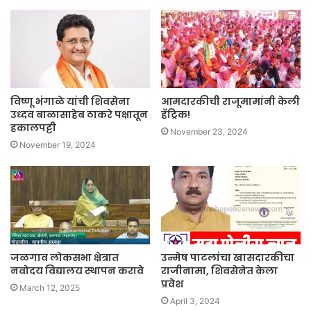
विष्णू भंगाळे यांची शिवसेना
आमदारकीची राजूमामांनी केली
उध्दव बाळासाहेब ठाकरे पक्षातून
हॅट्रिक!
हकालपट्टी
November 23, 2024
November 19, 2024
जळगाव लोकसभा क्षेत्रात
उन्मेष पाटलांचा खासदारकीचा
नवोदय विद्यालय स्थापन करावे
राजीनामा, शिवसेनेत केला
प्रवेश
March 12, 2025
April 3, 2024