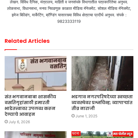
लेखन. विविध दैनिक, मंत्रालय, माहिती व जनसंपर्क विभागातील पत्रकारितेचा अनुभव.
लोकसभा, विधानसभा, मनपा निवडणूक काळात मीडिया मॅनेजमेंट. सोशल मीडिया मॅनेजमेंट,
इमेज बिल्डिंग, मार्केटिंग, ब्रॅण्डिंग यासारख्या विविध क्षेत्राचा प्रदीर्घ अनुभव. संपर्क :
9823333119
Related Articles
संत भगवानबाबा शासकीय
भडगाव नगरपरिषदेच्या स्वच्छता
वसतिगृहांसाठी इमारती
व्यवस्थेवर प्रश्नचिन्ह; व्यापाऱ्यांत
भाडेतत्त्वावर उपलब्ध करून
तीव्र नाराजी
देण्याचे आवाहन
June 1, 2025
July 6, 2026