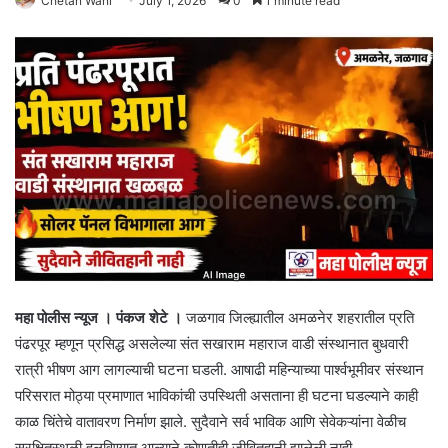
Chetan Wani
July 1, 2026
0
1 minute read
महा पोलीस न्यूज । पंकज शेटे ।
जळगाव जिल्ह्यातील अमळनेर शहरातील प्रति
पंढरपूर म्हणून प्रसिद्ध असलेल्या संत सखाराम महाराज वाडी संस्थानात बुधवारी
रात्री भीषण आग लागल्याची घटना घडली. आषाढी महिन्याच्या पार्श्वभूमीवर संस्थान
परिसरात मोठ्या प्रमाणात भाविकांची उपस्थिती असताना ही घटना घडल्याने काही
काळ चिंतेचे वातावरण निर्माण झाले. सुदैवाने सर्व भाविक आणि सेवेकऱ्यांना वेळीच
सुरक्षितस्थळी हलविण्यात आल्याने कोणतीही जीवितहानी झालेली नाही.