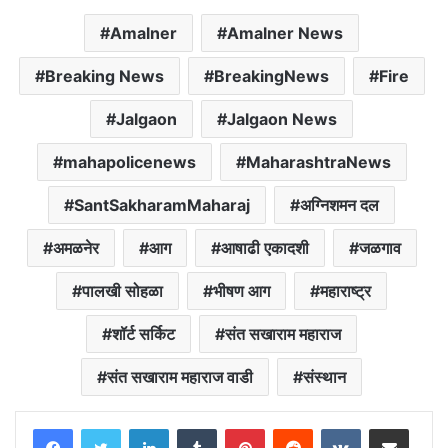
Amalner
Amalner News
Breaking News
BreakingNews
Fire
Jalgaon
Jalgaon News
mahapolicenews
MaharashtraNews
SantSakharamMaharaj
अग्निशमन दल
अमळनेर
आग
आषाढी एकादशी
जळगाव
पालखी सोहळा
भीषण आग
महाराष्ट्र
शॉर्ट सर्किट
संत सखाराम महाराज
संत सखाराम महाराज वाडी
संस्थान
LinkedIn
Tumblr
Pinterest
Reddit
VKontakte
Share via Email