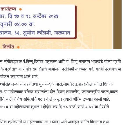
ीतोद्धारक पं.विष्णू दिगंबर पलुस्कर आणि पं. विष्णू नारायण भातखंडे यांच्या प्रति
ंगीत के प्रणेता* या संगीत समारोहाचे आयोजन प्रतिवर्षी करण्यात येते. यावर्षी प्रथमच या
 आयोजन करण्यात आले आहे.
द्यार्थ्यांसह जळगाव शहर तथा भुसावळ, पाचोरा,जामनेर इ.शहरातील संगीत शिक्षक
ा महोत्सवात रसिक श्रोत्यांना दोन दिवस शास्त्रीय, उपशास्त्रीय गायन,वादन
ीते साठी विविध समित्यांचे गठन केले असून तयारी अंतिम टप्प्यात आली आहे.
दु ४:०० वा.महोत्सवाचा शुभारंभ होईल. तर दि.१८ रोजी सायं ७:३० वा.भैरवीने
सिक श्रोत्यांनी या महोत्सवाचा लाभ घ्यावा असे आवाहन संगीत विद्यालय तथा