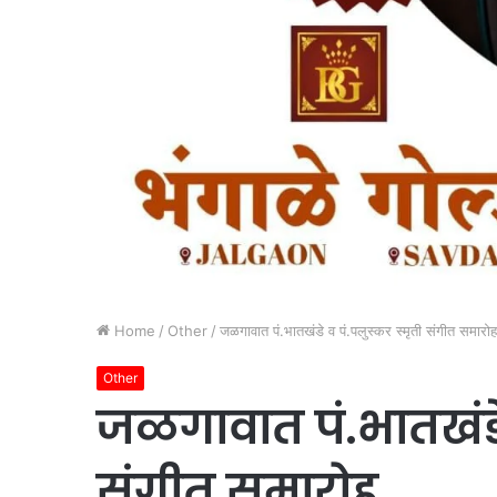
Home
/
Other
/
जळगावात पं.भातखंडे व पं.पलुस्कर स्मृती संगीत समारोह
Other
जळगावात पं.भातखंडे 
संगीत समारोह