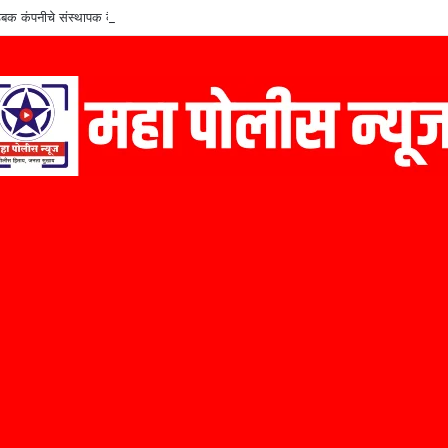
बक कंपनीचे संस्थापक कैलास निळे यांचा ‘मराठी उद्योजक पुरस्कार