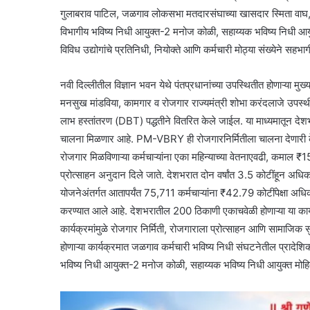
गुलाबराव पाटिल, जळगाव लोकसभा मतदारसंघाच्या खासदार स्मिता वाघ, ज
विभागीय भविष्य निधी आयुक्त-2 मनोज कोळी, सहाय्यक भविष्य निधी आयुक
विविध उद्योगांचे प्रतिनिधी, नियोक्ते आणि कर्मचारी मोठ्या संख्येने सहभ
नवी दिल्लीतील विज्ञान भवन येथे पंतप्रधानांच्या उपस्थितीत होणाऱ्या मुख
मनसुख मांडविया, कामगार व रोजगार राज्यमंत्री शोभा करंदलाजे उपस्थी
लाभ हस्तांतरण (DBT) पद्धतीने वितरित केले जाईल. या माध्यमातून दे
चालना मिळणार आहे. PM-VBRY ही रोजगारनिर्मितीला चालना देणारी कें
रोजगार मिळविणाऱ्या कर्मचाऱ्यांना एका महिन्याच्या वेतनाएवढी, कमाल ₹1
प्रोत्साहन अनुदान दिले जाते. देशभरात दोन वर्षांत 3.5 कोटींहून अधिक रो
योजनेअंतर्गत आतापर्यंत 75,711 कर्मचाऱ्यांना ₹42.79 कोटींपेक्षा अध
करण्यात आले आहे. देशभरातील 200 ठिकाणी एकाचवेळी होणाऱ्या या कार
कार्यक्रमांमुळे रोजगार निर्मिती, रोजगाराला प्रोत्साहन आणि सामाजिक सुर
होणाऱ्या कार्यक्रमात जळगाव कर्मचारी भविष्य निधी संघटनेतील प्रादेशि
भविष्य निधी आयुक्त-2 मनोज कोळी, सहाय्यक भविष्य निधी आयुक्त मोहित 