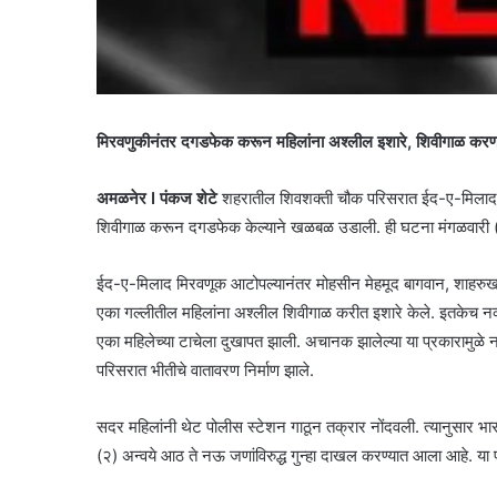
मिरवणुकीनंतर दगडफेक करून महिलांना अश्लील इशारे, शिवीगाळ करणाऱ्य
अमळनेर I पंकज शेटे
शहरातील शिवशक्ती चौक परिसरात ईद-ए-मिलाद 
शिवीगाळ करून दगडफेक केल्याने खळबळ उडाली. ही घटना मंगळवारी (द
ईद-ए-मिलाद मिरवणूक आटोपल्यानंतर मोहसीन मेहमूद बागवान, शाहरुख
एका गल्लीतील महिलांना अश्लील शिवीगाळ करीत इशारे केले. इतकेच न
एका महिलेच्या टाचेला दुखापत झाली. अचानक झालेल्या या प्रकारामुळे 
परिसरात भीतीचे वातावरण निर्माण झाले.
सदर महिलांनी थेट पोलीस स्टेशन गाठून तक्रार नोंदवली. त्यानुस
(२) अन्वये आठ ते नऊ जणांविरुद्ध गुन्हा दाखल करण्यात आला आहे. या