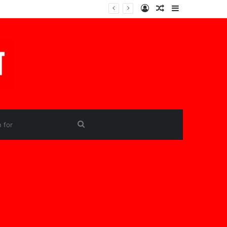
Log
Random
Sidebar
In
Article
Search
for