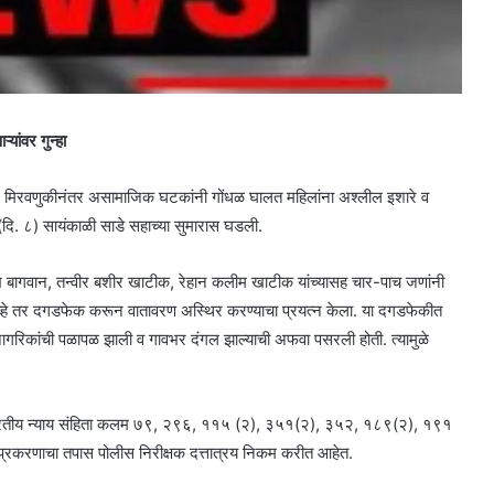
ांवर गुन्हा
मिरवणुकीनंतर असामाजिक घटकांनी गोंधळ घालत महिलांना अश्लील इशारे व
ि. ८) सायंकाळी साडे सहाच्या सुमारास घडली.
 बागवान, तन्वीर बशीर खाटीक, रेहान कलीम खाटीक यांच्यासह चार-पाच जणांनी
व्हे तर दगडफेक करून वातावरण अस्थिर करण्याचा प्रयत्न केला. या दगडफेकीत
नागरिकांची पळापळ झाली व गावभर दंगल झाल्याची अफवा पसरली होती. त्यामुळे
ार भारतीय न्याय संहिता कलम ७९, २९६, ११५ (२), ३५१(२), ३५२, १८९(२), १९१
 प्रकरणाचा तपास पोलीस निरीक्षक दत्तात्रय निकम करीत आहेत.