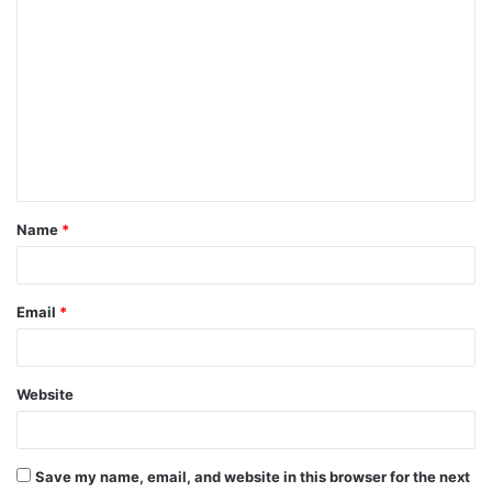
C
o
m
m
e
n
t
Name
*
*
Email
*
Website
Save my name, email, and website in this browser for the next