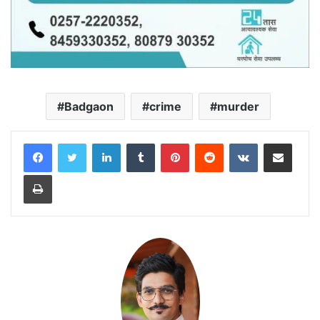
Badgaon
crime
murder
LinkedIn
Tumblr
Pinterest
Reddit
VKontakte
Share via Email
Print