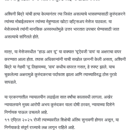
अश्विनी बिद्रे यांची हत्या केल्यानंतर त्या जिवंत असल्याचे भासवण्यासाठी कुरुंदकरने
त्यांच्या मोबाईलवरून त्यांच्या मेहुण्याला खोटा व्हॉट्सअप मेसेज पाठवला. या
मेसेजमध्ये त्यांनी मानसिक अस्वस्थतेमुळे उत्तर भारतात उपचार घेण्यासाठी जात
असल्याचे सांगितले होते.
मात्र, या मेसेजमधील “हाऊ आर यू” या वाक्यात ‘यू’ऐवजी ‘वाय’ या अक्षराचा वापर
करण्यात आला होता. तपास अधिकाऱ्यांनी याची सखोल छाननी केली असता, अश्विनी
बिद्रे या नेहमी ‘यू’ लिहायच्या, ‘वाय’ कधीच वापरत नसत, हे स्पष्ट झाले. याच
चुकलेल्या अक्षरामुळे कुरुंदकरचा पर्दाफाश झाला आणि त्याच्याविरुद्ध ठोस पुरावे
सापडले.
या प्रकरणातील न्यायालयीन लढाईला सात वर्षांचा कालावधी लागला. अखेर
न्यायालयाने मुख्य आरोपी अभय कुरुंदकर याला दोषी ठरवत, न्यायाच्या दिशेने
निर्णायक पाऊल उचलले आहे.
११ एप्रिल २०२५ रोजी त्याच्यावरील शिक्षेची अंतिम सुनावणी होणार असून, या
निर्णयाकडे संपूर्ण राज्याचे लक्ष लागून राहिले आहे.