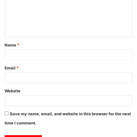
m
m
e
n
t
Name
*
*
Email
*
Website
Save my name, email, and website in this browser for the next
time I comment.