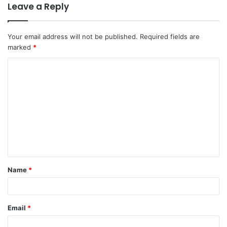
Leave a Reply
Your email address will not be published.
Required fields are
marked
*
C
o
m
m
e
n
t
Name
*
*
Email
*