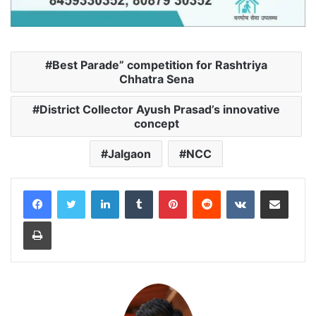
Best Parade” competition for Rashtriya
Chhatra Sena
District Collector Ayush Prasad’s innovative
concept
Jalgaon
NCC
LinkedIn
Tumblr
Pinterest
Reddit
VKontakte
Share via Email
Print