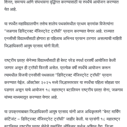
शिस्त, समन्वय आणि संघभावना वृद्धिंगत करण्यासाठी या स्पर्धेचे आयोजन करण्यात
येत आहे.
या स्पर्धेत महाविद्यालयीन तसेच शालेय पथकांमधील प्रथम क्रमांक विजेत्यांना
“जळगाव डिस्ट्रिक्ट मॅजिस्ट्रेट ट्रॉफी” प्रदान करण्यात येणार आहे. राज्यात
एनसीसी विद्यार्थ्यांसाठी होणारा हा पहिलाच अभिनव प्रयत्न ठरणार असल्याची माहिती
जिल्हाधिकारी आयुष प्रसाद यांनी दिली.
राष्ट्रीय छात्र सेनेच्या विद्यार्थ्यांसाठी ही बेस्ट परेड स्पर्धा दरवर्षी आयोजित केली
जाणार असून ही ट्रॉफी फिरती असेल. प्रत्येक वर्षी स्पर्धेचे आयोजन करून
त्यामधील विजयी एनसीसी पथकाला “डिस्ट्रिक्ट मॅजिस्ट्रेट ट्रॉफी” प्रदान
करण्यात येईल. ऑक्टोबर २०२५ मध्ये जिल्हास्तरावर या स्पर्धेचा पहिला सोहळा पार
पडणार असून याचे आयोजन १८ महाराष्ट्र बटालियन राष्ट्रीय छात्र सेना, जळगाव
यांच्या माध्यमातून करण्यात येणार आहे.
या उपक्रमाबाबत जिल्हाधिकारी आयुष प्रसाद यांनी आज अधिकृतपणे “बेस्ट मार्चिंग
कंटिंजंट – डिस्ट्रिक्ट मॅजिस्ट्रेट ट्रॉफी” जाहीर केली. या प्रसंगी १८ महाराष्ट्र
बटालियन राष्ट्रीय छात्र सेनेचे कमांडिंग ऑफिसर कर्नल अश्विन वैद्य, जिल्हा