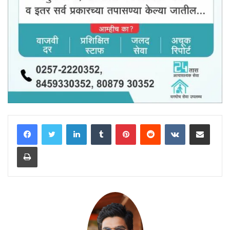
LinkedIn
Tumblr
Pinterest
Reddit
VKontakte
Share via Email
Print