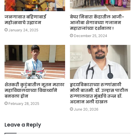
जळगावात बहिणाबाई
बेघर निवारा केंद्रातील आजी-
महोत्सवाचे उद्घाटन
आजोबा शेगावच्या गजानन
महाराजांच्या दर्शनाला !
January 24, 2025
December 25, 2024
शेतकरी कुटुंबातील नूतन मराठा
हृदयविकाराच्या रुग्णांसाठी
महाविद्यालयाच्या विद्यार्थ्याने
मोठी बातमी: डॉ. उल्हास पाटील
बनवला ड्रोन
रुग्णालयात मुंबईचे तज्ज्ञ डॉ.
अदनान अली दाखल
February 28, 2025
June 20, 2026
Leave a Reply