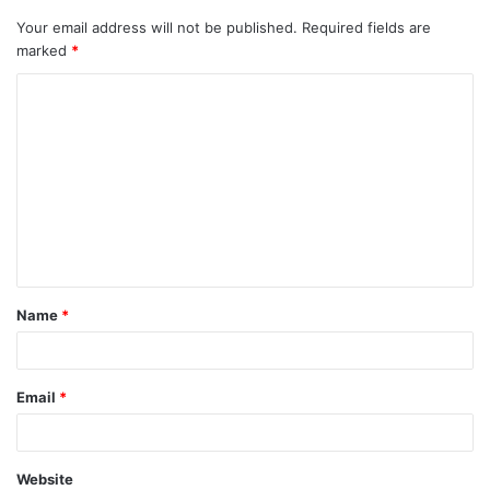
Your email address will not be published.
Required fields are
marked
*
C
o
m
m
e
n
t
Name
*
*
Email
*
Website