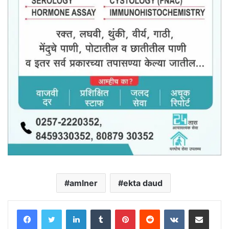
amlner
ekta daud
LinkedIn
Tumblr
Pinterest
Reddit
VKontakte
Share via Email