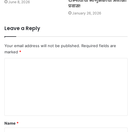
दाम्पत्याचा माणुसकीचा अनोखा
June 8, 2026
प्रवास!
January 26, 2026
Leave a Reply
Your email address will not be published.
Required fields are
marked
*
C
o
m
m
e
n
t
Name
*
*