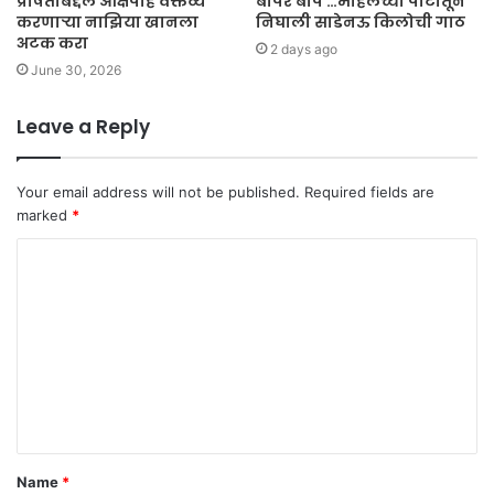
प्रेषितांबद्दल आक्षेपार्ह वक्तव्य
बापरे बाप …महिलेच्या पोटातून
करणाऱ्या नाझिया खानला
निघाली साडेनऊ किलोची गाठ
अटक करा
2 days ago
June 30, 2026
Leave a Reply
Your email address will not be published.
Required fields are
marked
*
C
o
m
m
e
n
t
Name
*
*