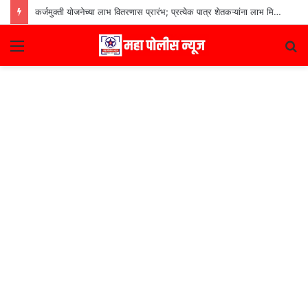
कर्जमुक्ती योजनेच्या लाभ वितरणास प्रारंभ; प्रत्येक पात्र शेतकऱ्यांना लाभ मिळणार– मुख्यमंत्री देवेंद्र फडणवीस
Menu
S
fo