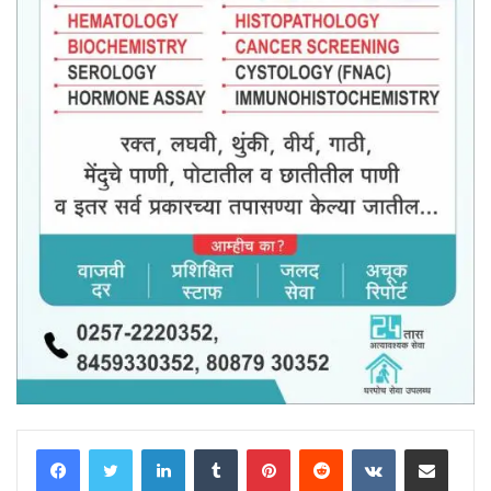
LinkedIn
Tumblr
Pinterest
Reddit
VKontakte
Share via Email