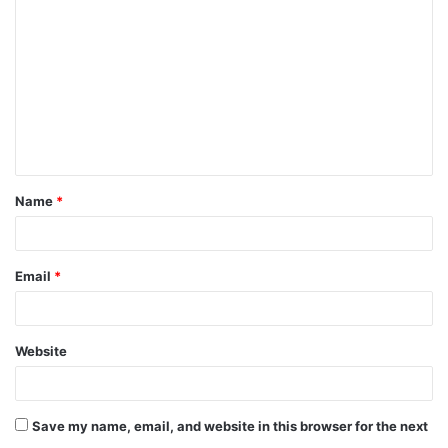
o
m
m
e
n
t
Name
*
*
Email
*
Website
Save my name, email, and website in this browser for the next