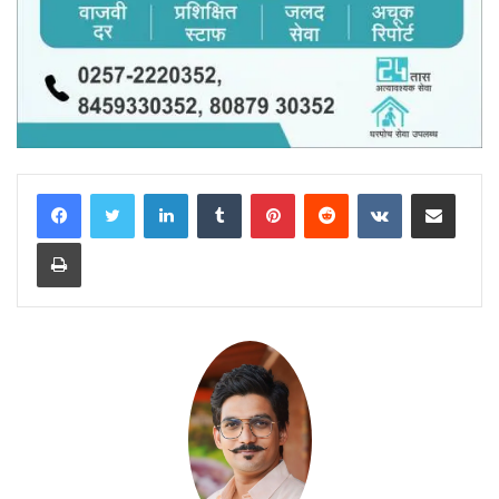
LinkedIn
Tumblr
Pinterest
Reddit
VKontakte
Share via Email
Print