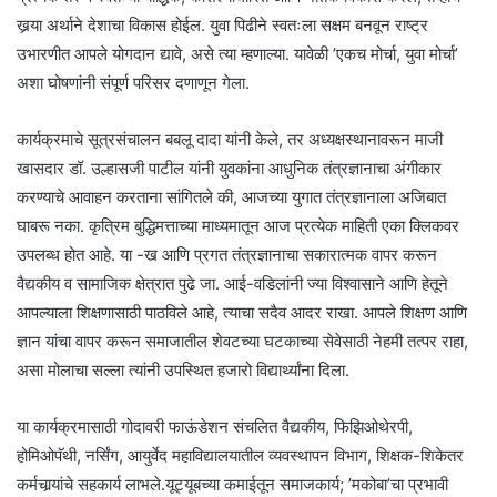
खर्‍या अर्थाने देशाचा विकास होईल. युवा पिढीने स्वतःला सक्षम बनवून राष्ट्र
उभारणीत आपले योगदान द्यावे, असे त्या म्हणाल्या. यावेळी ’एकच मोर्चा, युवा मोर्चा’
अशा घोषणांनी संपूर्ण परिसर दणाणून गेला.
कार्यक्रमाचे सूत्रसंचालन बबलू दादा यांनी केले, तर अध्यक्षस्थानावरून माजी
खासदार डॉ. उल्हासजी पाटील यांनी युवकांना आधुनिक तंत्रज्ञानाचा अंगीकार
करण्याचे आवाहन करताना सांगितले की, आजच्या युगात तंत्रज्ञानाला अजिबात
घाबरू नका. कृत्रिम बुद्धिमत्ताच्या माध्यमातून आज प्रत्येक माहिती एका क्लिकवर
उपलब्ध होत आहे. या -ख आणि प्रगत तंत्रज्ञानाचा सकारात्मक वापर करून
वैद्यकीय व सामाजिक क्षेत्रात पुढे जा. आई-वडिलांनी ज्या विश्वासाने आणि हेतूने
आपल्याला शिक्षणासाठी पाठविले आहे, त्याचा सदैव आदर राखा. आपले शिक्षण आणि
ज्ञान यांचा वापर करून समाजातील शेवटच्या घटकाच्या सेवेसाठी नेहमी तत्पर राहा,
असा मोलाचा सल्ला त्यांनी उपस्थित हजारो विद्यार्थ्यांना दिला.
या कार्यक्रमासाठी गोदावरी फाऊंडेशन संचलित वैद्यकीय, फिझिओथेरपी,
होमिओपॅथी, नर्सिंग, आयुर्वेद महाविद्यालयातील व्यवस्थापन विभाग, शिक्षक-शिकेतर
कर्मचार्‍यांचे सहकार्य लाभले.यूट्यूबच्या कमाईतून समाजकार्य; ’मकोबा’चा प्रभावी