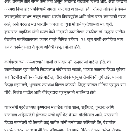
आहे. तरुणांमधील संयम कमी होत असून चिडचिड वाढताना दिसत आहे. अशा काळात
अपयश किंवा हार पचविण्याची क्षमता आपल्यात असायला हवी. सोशल मीडिया हे केवळ
करमणुकीचे साधन नसून त्याचा अत्यंत विचारपूर्वक आणि योग्य वापर करण्याची गरज
आहे, असे परखड मत भारतीय जनता पक्ष युवा मोर्चाचे प्रदेशाध्यक्ष मा. श्री.
कृष्णराज महाडिक यांनी व्यक्त केले.गोदावरी फाऊंडेशन संचलित डॉ. उल्हास पाटील
वैद्यकीय महाविद्यालयात ’जागर यात्रे’निमित्त रविवार, २८ जून रोजी आयोजित भव्य
संवाद कार्यक्रमात ते मुख्य अतिथी म्हणून बोलत होते.
कार्यक्रमाच्या अध्यक्षस्थानी माजी खासदार डॉ. उल्हासजी पाटील होते. तर
व्यासपीठावर युवा मोर्चाचे जिल्हाध्यक्ष संदीपदादा सावळे, भाजपा जळगाव जिल्हा पूर्वच्या
सरचिटणीस डॉ केतकीताई पाटील, दौरा संपर्क प्रमुख तेजस्विनी दुर्गे ताई, भाजपा
जिल्हा महामंत्री, भुसावळ उपाध्यक्ष क्रिश कोठारी, जिल्हा सोशल मीडिया प्रमुख राम
शिंदे, निलेश पाटील आणि वीरेंद्रदादा प्रामुख्याने उपस्थित होते.
याप्रसंगी प्रदेशाध्यक्ष कृष्णराज महाडिक यांना शाल, श्रीफळ, पुस्तक आणि
राजमाता अहिल्यादेवी होळकर यांची मूर्ती भेट देऊन गौरविण्यात आले. याप्रसंगी
जिल्हा महामंत्री डॉ केतकी ताई पाटील यांनी मनोगतात सांगितले कि, देशातील
प्रत्येक तरुण स्वतःचा बौद्धिक, कौशल्याधारित आणि नैतिक विकास करेल, तेव्हाच