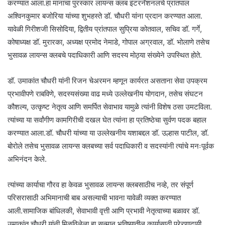
करण्यात आला.हा मानाचा पुरस्कार लायन्स क्लब इंटरनॅशनलचे प्रांतपाल
अश्विनकुमार बजोरिया यांच्या शुभहस्ते डॉ. चौधरी यांना प्रदान करण्यात आला.
यावेळी गिरीशजी सिसोदिया, द्वितीय प्रांतपाल सुप्रिया कोतवाल, सचिव डॉ. गर्गे,
कोषाध्यक्ष डॉ. मुरारका, अध्यक्ष प्रमोद नेमाडे, गोपाल अग्रवाल, डॉ. भोलाणे तसेच
भुसावळ लायन्स क्लबचे पदाधिकारी आणि सदस्य मोठ्या संख्येने उपस्थित होते.
डॉ. उमाकांत चौधरी यांनी रिजन चेअरमन म्हणून कार्यरत असताना सेवा उपक्रम
प्रभावीपणे राबविणे, सदस्यसंख्या वाढ मध्ये उल्लेखनीय योगदान, तसेच संघटन
कौशल्य, उत्कृष्ट नेतृत्व आणि समर्पित सेवाभाव यामुळे त्यांनी विशेष ठसा उमटविला.
त्यांच्या या सर्वांगीण कामगिरीची दखल घेत त्यांना हा प्रतिष्ठेचा सुर्वण पदक बहाल
करण्यात आला.डॉ. चौधरी यांच्या या उल्लेखनीय यशाबद्दल डॉ. उल्हास पाटील, डॉ.
बोरोले तसेच भुसावळ लायन्स क्लबच्या सर्व पदाधिकारी व सदस्यांनी त्यांचे मनःपूर्वक
अभिनंदन केले.
त्यांच्या कार्याचा गौरव हा केवळ भुसावळ लायन्स क्लबसाठीच नव्हे, तर संपूर्ण
परिसरासाठी अभिमानाची बाब असल्याची भावना यावेळी व्यक्त करण्यात
आली.सामाजिक बांधिलकी, सेवाभावी वृत्ती आणि प्रभावी नेतृत्वाच्या बळावर डॉ.
उमाकांत चौधरी यांनी मिळविलेला हा सन्मान भविष्यातील कार्यासाठी प्रेरणादायी