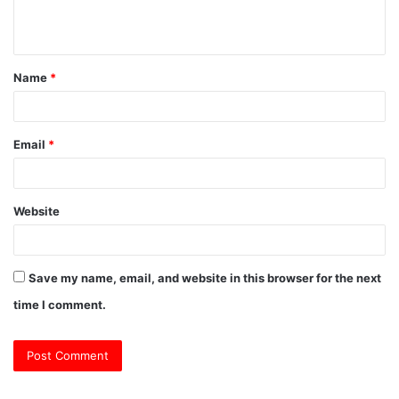
e
n
t
Name
*
*
Email
*
Website
Save my name, email, and website in this browser for the next
time I comment.