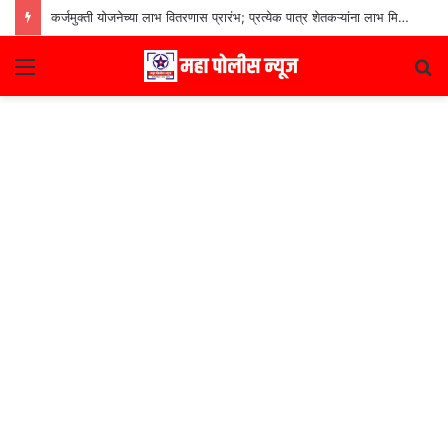
कर्जमुक्ती योजनेच्या लाभ वितरणास प्रारंभ; प्रत्येक पात्र शेतकऱ्यांना लाभ मिळणार– मुख्यमंत्री देवेंद्र फडणवीस
Menu
S
fo