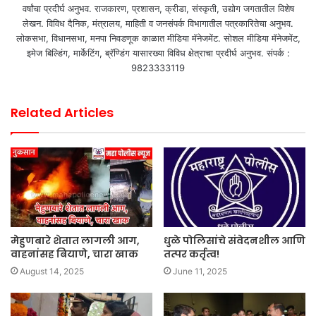
वर्षांचा प्रदीर्घ अनुभव. राजकारण, प्रशासन, क्रीडा, संस्कृती, उद्योग जगतातील विशेष
लेखन. विविध दैनिक, मंत्रालय, माहिती व जनसंपर्क विभागातील पत्रकारितेचा अनुभव.
लोकसभा, विधानसभा, मनपा निवडणूक काळात मीडिया मॅनेजमेंट. सोशल मीडिया मॅनेजमेंट,
इमेज बिल्डिंग, मार्केटिंग, ब्रॅण्डिंग यासारख्या विविध क्षेत्राचा प्रदीर्घ अनुभव. संपर्क :
9823333119
Related Articles
मेहुणबारे शेतात लागली आग,
धुळे पोलिसांचे संवेदनशील आणि
वाहनांसह बियाणे, चारा खाक
तत्पर कर्तृत्व!
August 14, 2025
June 11, 2025