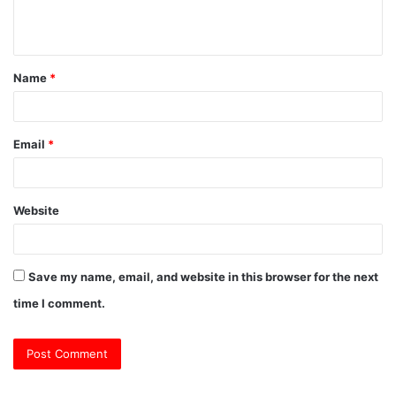
e
n
t
Name
*
*
Email
*
Website
Save my name, email, and website in this browser for the next
time I comment.