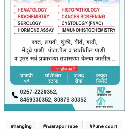
hanging
nasrapur rape
Pune court