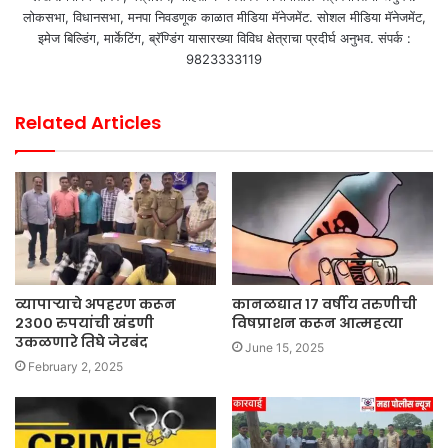
लोकसभा, विधानसभा, मनपा निवडणूक काळात मीडिया मॅनेजमेंट. सोशल मीडिया मॅनेजमेंट,
इमेज बिल्डिंग, मार्केटिंग, ब्रॅण्डिंग यासारख्या विविध क्षेत्राचा प्रदीर्घ अनुभव. संपर्क :
9823333119
Related Articles
व्यापाऱ्याचे अपहरण करून
कानळद्यात १७ वर्षीय तरुणीची
२३०० रुपयांची खंडणी
विषप्राशन करून आत्महत्या
उकळणारे तिघे जेरबंद
June 15, 2025
February 2, 2025