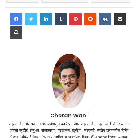
LinkedIn
Tumblr
Pinterest
Reddit
VKontakte
Share via Email
Print
Chetan Wani
पत्रकारिता क्षेत्रात गत १६ वर्षांपासून कार्यरत. शोध पत्रकारिता, क्राईम रिपोर्टींगचा १५
वर्षांचा प्रदीर्घ अनुभव. राजकारण, प्रशासन, क्रीडा, संस्कृती, उद्योग जगतातील विशेष
लेखन. विविध दैनिक, मंत्रालय, माहिती व जनसंपर्क विभागातील पत्रकारितेचा अनुभव.