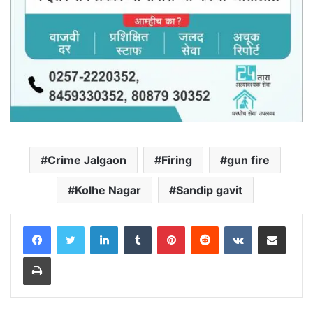
Crime Jalgaon
Firing
gun fire
Kolhe Nagar
Sandip gavit
LinkedIn
Tumblr
Pinterest
Reddit
VKontakte
Share via Email
Print