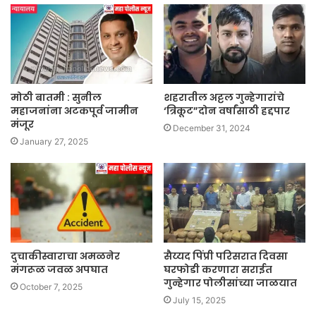
मोठी बातमी : सुनील
शहरातील अट्टल गुन्हेगारांचे
महाजनांना अटकपूर्व जामीन
‘त्रिकूट”दोन वर्षांसाठी हद्दपार
मंजूर
December 31, 2024
January 27, 2025
दुचाकीस्वाराचा अमळनेर
सैय्यद पिंप्री परिसरात दिवसा
मंगरूळ जवळ अपघात
घरफोडी करणारा सराईत
गुन्हेगार पोलीसांच्या जाळयात
October 7, 2025
July 15, 2025