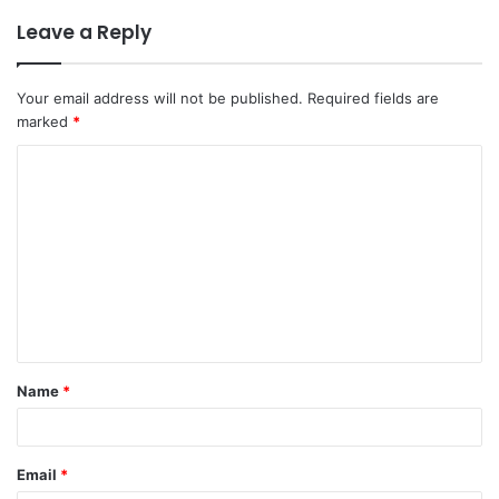
Leave a Reply
Your email address will not be published.
Required fields are
marked
*
C
o
m
m
e
n
t
Name
*
*
Email
*