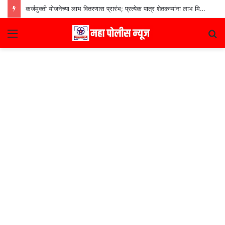
कर्जमुक्ती योजनेच्या लाभ वितरणास प्रारंभ; प्रत्येक पात्र शेतकऱ्यांना लाभ मिळणार– मुख्यमंत्री देवेंद्र फडणवीस
Menu
S
fo