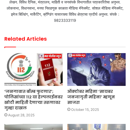
लेखन. विविध दैनिक, मंत्रालय, माहिती व जनसंपर्क विभागातील पत्रकारितेचा अनुभव.
लोकसभा, विधानसभा, मनपा निवडणूक काळात मीडिया मॅनेजमेंट. सोशल मीडिया मॅनेजमेंट,
इमेज बिल्डिंग, मार्केटिंग, ब्रॅण्डिंग यासारख्या विविध क्षेत्राचा प्रदीर्घ अनुभव. संपर्क :
9823333119
Related Articles
‘जळगावात बॉम्ब फुटणार’;
ऑक्टोबर महिना ‘सायबर
पोलिसांच्या ११२ या हेल्पलाईनवर
जनजागृती महिना’ म्हणून
खोटी माहिती देणाऱ्या तरुणावर
साजरा
गुन्हा दाखल
October 15, 2025
August 28, 2025