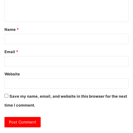
e
n
t
Name
*
*
Email
*
Website
Save my name, email, and website in this browser for the next
time I comment.