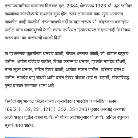
ग्रामपंचायतीच्या मालमत्ता मिळकत क्र. 2084, क्षेत्रफळ 1323 चौ. फूट जागेवर
गाळ्यांच्या कॉम्प्लेक्सचे बांधकाम सुरू होते. स्लॅब टाकण्याचे काम सुरू असताना
गावातील काही व्यक्तींनी गैरकायद्याची गर्दी जमवून सरपंच सौ. चंद्रकला दत्तात्रेय
पाटील यांना धक्काबुक्की केली. तसेच उपस्थित ग्रामपंचायत सदस्यांनाही शिवीगाळ
करत काम बंद करण्याची धमकी दिली.
या प्रकरणात तुळशीराम धनराव कोळी, गोपाल धनराज कोळी, सौ. कोमल बापुराव
पाटील, अमोल खंडेराव पाटील, दिपक जगन्नाथ धनगर, प्रशांत नामदेव चौधरी,
नाना लुका धनगर, सचिन ईश्वर कोळी, अशोक लांटन पाटील, खंडेराव दशरथ
पाटील, नामदेव दामु चौधरी आणि दर्शन ईश्वर पांचाळ (सर्व रा. चहार्डी) यांच्याविरुद्ध
गुन्हा दाखल करण्यात आला आहे.
फिर्यादी बापू भागवत कोळी यांच्या तक्रारीवरून भारतीय न्यायसंहिता कलम
189(21), 132, 221, 121(1), 352, 351(2)(3) नुसार कारवाई करण्यात
आली असून पुढील तपास पो.नि. सो यांच्या आदेशानुसार पो.उपनि. अनिल रघुनाथ
भुसारे करत आहेत.