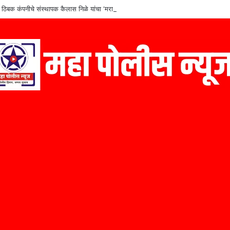
 ठिबक कंपनीचे संस्थापक कैलास निळे यांचा ‘मराठी उद्योजक पुरस्कार