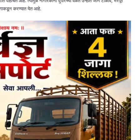
रात पोहोचत आहे. त्यामुळे नागरिकांनी दुपारच्या वेळेत उन्हात जाणे टाळावे, भरपूर
ागाकडून करण्यात येत आहे.