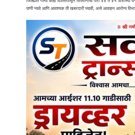
जिल्ह्यात गेल्या काही दिवसांपासून तापमानाचा पारा ४४ ते ४५ अंशांच्या घ
पाणी प्यावे आणि आवश्यक ती खबरदारी घ्यावी, असे आवाहन आरोग्य विभ