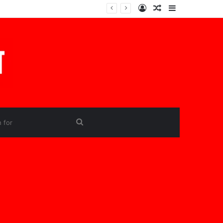
Log
Random
Sidebar
In
Article
Search
for