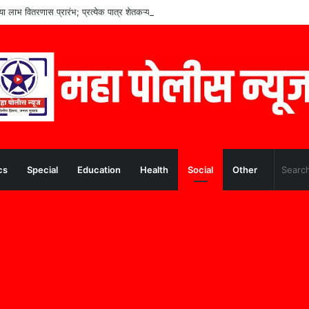
च्या लाभ वितरणास प्रारंभ; प्रत्येक पात्र शेतकऱ्यांना लाभ मिळणार– मुख्यमंत्री देवेंद्र फडणवीस
cs
Special
Education
Health
Social
Other