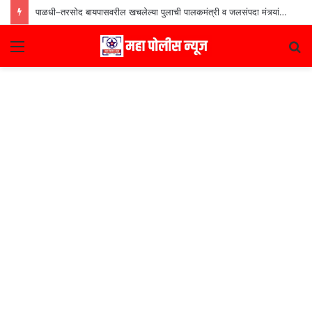
पाळधी–तरसोद बायपासवरील खचलेल्या पुलाची पालकमंत्री व जलसंपदा मंत्र्यांकडून पाहणी
Menu
S
fo