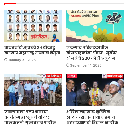
तायक्वांदो,मुंबईचे २४ खेळाडू
जळगाव परिमंडलातील
करणार महाराष्ट्र राज्याचे नेतृत्व
वीजग्राहकांना पीएम-सूर्यघर
योजनेचे 220 कोटी अनुदान
January 31, 2025
September 11, 2025
जळगावला पंतप्रधानांचा
अखिल महाराष्ट्र मुस्लिम
कार्यक्रम हा ‘सुवर्ण योग’ :
खाटीक समाजाच्या भडगाव
पालकमंत्री गुलाबराव पाटील
शहराध्यक्षपदी रियाज खाटीक