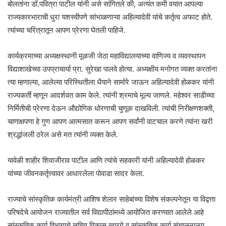
बोलतांना डॉ.पवित्रा पाटील यांनी असे सांगितले की, अत्यंत कमी वयात आपल्या
राज्यकारभाराची धुरा यशस्वीपणे सांभाळणाऱ्या अहिल्यादेवी यांचे कर्तृत्व अफाट होते.
त्यांच्या चरित्रातून आपण प्रेरणा घेतली पाहिजे.
कार्यक्रमाच्या अध्यक्षस्थानी मूळजी जेठा महाविद्यालयाच्या वाणिज्य व व्यवस्थापन
विद्याशाखेच्या उपप्राचार्या प्रा. सुरेखा पालवे होत्या. अध्यक्षीय मनोगत व्यक्त करतांना
त्या म्हणाल्या, आलेल्या परिस्थितीला धैयाने सामोरे जाऊन अहिल्यादेवी होळकर यांनी
राज्यकर्ती म्हणून आदर्शवत काम केले. त्यांनी श्रमाचे मूल्य जाणले. महेश्वर साडीच्या
निर्मितीची प्रेरणा देऊन औद्योगिक धोरणाची चुणूक दाखविली. त्यांची निरीक्षणशक्ती,
चाणाक्षपणा हे गुण आपण आत्मसात करून आपण सर्वांनी वाटचाल करणे त्यांना खरी
श्रद्धांजली ठरेल असे मत त्यांनी व्यक्त केले.
यावेळी शाहीर शिवाजीराव पाटील आणि त्यांचे सहकारी यांनी अहिल्यादेवी होळकर
यांच्या जीवनकर्तृत्त्वावर आधारलेला पोवाडा सादर केला.
राज्याचे सांस्कृतिक कार्यमंत्री आशिष शेलार साहेबांच्या विशेष संकल्पनेतून या विद्वत्ता
परिषदेचे आयोजन राज्यातील सर्व विद्यापीठांमध्ये आयोजित करण्यात आलेले आहे
सांस्कृतिक कार्य विभागाचे सचिव विकास खारगे व सांस्कृतिक कार्य संचालनालय