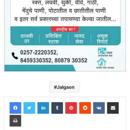
Jalgaon
LinkedIn
Tumblr
Pinterest
Reddit
VKontakte
Share via Email
Print