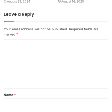
August 23, 2024
August 16, 2025
Leave a Reply
Your email address will not be published.
Required fields are
marked
*
C
o
m
m
e
n
t
Name
*
*