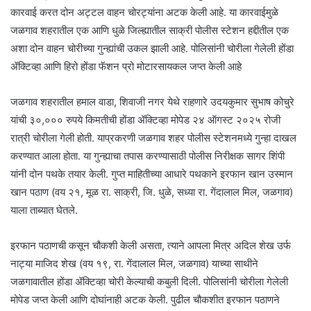
कारवाई करत दोन अट्टल वाहन चोरट्यांना अटक केली आहे. या कारवाईमुळे
जळगाव शहरातील एक आणि धुळे जिल्ह्यातील साक्री पोलीस स्टेशन हद्दीतील एक
अशा दोन वाहन चोरीच्या गुन्ह्यांची उकल झाली आहे. पोलिसांनी चोरीला गेलेली होंडा
ॲक्टिव्हा आणि हिरो होंडा फॅशन प्रो मोटारसायकल जप्त केली आहे
जळगाव शहरातील हमाल वाडा, शिवाजी नगर येथे राहणारे उदयकुमार सुभाष कोचुरे
यांची ३०,००० रुपये किमतीची होंडा ॲक्टिव्हा मोपेड २४ ऑगस्ट २०२५ रोजी
रात्री चोरीला गेली होती. याप्रकरणी जळगाव शहर पोलीस स्टेशनमध्ये गुन्हा दाखल
करण्यात आला होता. या गुन्ह्याचा तपास करण्यासाठी पोलीस निरीक्षक सागर शिंपी
यांनी दोन पथके तयार केली. गुप्त माहितीच्या आधारे पथकाने इरफान खान उस्मान
खान पठाण (वय २१, मूळ रा. साक्री, जि. धुळे, सध्या रा. गेंदालाल मिल, जळगाव)
याला ताब्यात घेतले.
इरफान पठाणची कसून चौकशी केली असता, त्याने आपला मित्र अदिल शेख उर्फ
नाट्या माजिद शेख (वय १९, रा. गेंदालाल मिल, जळगाव) याच्या साथीने
जळगावातील होंडा ॲक्टिव्हा चोरी केल्याची कबुली दिली. पोलिसांनी चोरीला गेलेली
मोपेड जप्त केली आणि दोघांनाही अटक केली. पुढील चौकशीत इरफान पठाणने