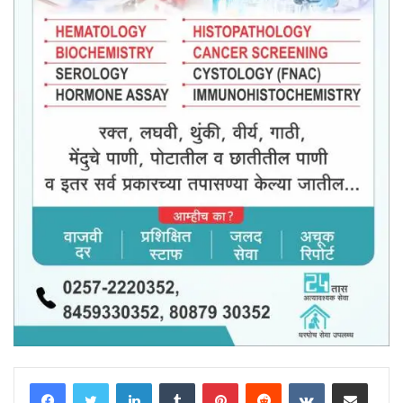
LinkedIn
Tumblr
Pinterest
Reddit
VKontakte
Share via Email