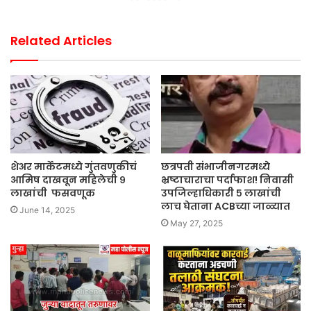
Related Articles
शेअर मार्केटमध्ये गुंतवणुकीचं
छत्रपती संभाजीनगरमध्ये
आमिष दाखवून महिलेची ९
भ्रष्टाचाराचा पर्दाफाश! निवासी
लाखांची फसवणूक
उपजिल्हाधिकारी ५ लाखांची
लाच घेताना ACBच्या जाळ्यात
June 14, 2025
May 27, 2025