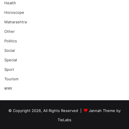
Health
Horoscope
Maharashtra
Other
Politics
Social
Special
Sport
Tourism
बाजार
© Copyright 2026, All Rights Reserved |
Jannah Theme by
TieLabs