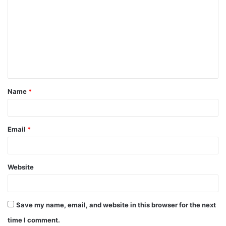
o
m
m
e
n
t
Name
*
*
Email
*
Website
Save my name, email, and website in this browser for the next
time I comment.