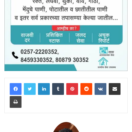
LinkedIn
Tumblr
Pinterest
Reddit
VKontakte
Share via Email
Print