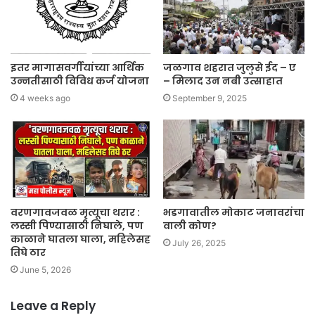
इतर मागासवर्गीयांच्या आर्थिक
जळगाव शहरात जुलुसे ईद – ए
उन्नतीसाठी विविध कर्ज योजना
– मिलाद उन नबी उत्साहात
4 weeks ago
September 9, 2025
वरणगावजवळ मृत्यूचा थरार :
भडगावातील मोकाट जनावरांचा
लस्सी पिण्यासाठी निघाले, पण
वाली कोण?
काळाने घातला घाला, महिलेसह
July 26, 2025
तिघे ठार
June 5, 2026
Leave a Reply