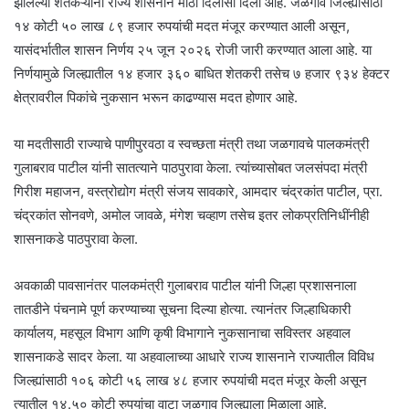
झालेल्या शेतकऱ्यांना राज्य शासनाने मोठा दिलासा दिला आहे. जळगाव जिल्ह्यासाठी
१४ कोटी ५० लाख ८९ हजार रुपयांची मदत मंजूर करण्यात आली असून,
यासंदर्भातील शासन निर्णय २५ जून २०२६ रोजी जारी करण्यात आला आहे. या
निर्णयामुळे जिल्ह्यातील १४ हजार ३६० बाधित शेतकरी तसेच ७ हजार ९३४ हेक्टर
क्षेत्रावरील पिकांचे नुकसान भरून काढण्यास मदत होणार आहे.
या मदतीसाठी राज्याचे पाणीपुरवठा व स्वच्छता मंत्री तथा जळगावचे पालकमंत्री
गुलाबराव पाटील यांनी सातत्याने पाठपुरावा केला. त्यांच्यासोबत जलसंपदा मंत्री
गिरीश महाजन, वस्त्रोद्योग मंत्री संजय सावकारे, आमदार चंद्रकांत पाटील, प्रा.
चंद्रकांत सोनवणे, अमोल जावळे, मंगेश चव्हाण तसेच इतर लोकप्रतिनिधींनीही
शासनाकडे पाठपुरावा केला.
अवकाळी पावसानंतर पालकमंत्री गुलाबराव पाटील यांनी जिल्हा प्रशासनाला
तातडीने पंचनामे पूर्ण करण्याच्या सूचना दिल्या होत्या. त्यानंतर जिल्हाधिकारी
कार्यालय, महसूल विभाग आणि कृषी विभागाने नुकसानाचा सविस्तर अहवाल
शासनाकडे सादर केला. या अहवालाच्या आधारे राज्य शासनाने राज्यातील विविध
जिल्ह्यांसाठी १०६ कोटी ५६ लाख ४८ हजार रुपयांची मदत मंजूर केली असून
त्यातील १४.५० कोटी रुपयांचा वाटा जळगाव जिल्ह्याला मिळाला आहे.