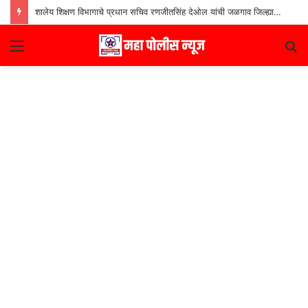
शालेय शिक्षण विभागाचे प्रधान सचिव रणजीतसिंह देओल यांची जळगाव जिल्ह्यातील शाळांना भेट
Menu
S
fo