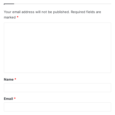
Your email address will not be published.
Required fields are
marked
*
C
o
m
m
e
n
t
Name
*
*
Email
*