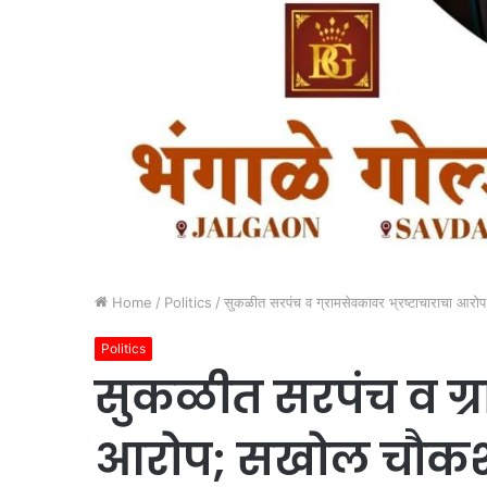
Home
/
Politics
/
सुकळीत सरपंच व ग्रामसेवकावर भ्रष्टाचाराचा आरो
Politics
सुकळीत सरपंच व ग्र
आरोप; सखोल चौकशी