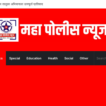
थ्यांच्या शिक्षणाला आधार; ममुराबाद येथे शैक्षणिक साहित्याचे वाटप
cs
Special
Education
Health
Social
Other