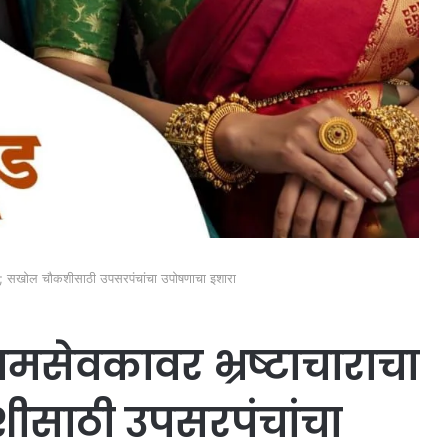
प; सखोल चौकशीसाठी उपसरपंचांचा उपोषणाचा इशारा
ामसेवकावर भ्रष्टाचाराचा
साठी उपसरपंचांचा