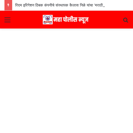
रिदम इरिगेशन ठिबक कंपनीचे संस्थापक कैलास निळे यांचा ‘मराठी उद्योजक पुरस्कार
Menu
S
fo