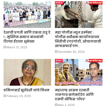
देशाची प्रगती आणि एकता राहू दे
महा पोलीस न्यूज इम्पॅक्ट :
! ; मुस्लिम समाज बांधवांनी
पोलीस अधीक्षक कार्यालयाच्या
दिल्या ईदच्या शुभेच्छा
भिंतीची रंगरंगोटी, शौचालयाची
साफसफाई पण..
March 31, 2025
December 30, 2024
प्रमिलाबाई सूर्यवंशी यांचे निधन
महाराष्ट्र शासन दरबारी
जळगाव कलेक्टोरेट आणि
February 24, 2025
एसपी ऑफिस ‘टॉपर’
May 2, 2025