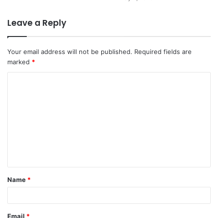
Leave a Reply
Your email address will not be published.
Required fields are
marked
*
C
o
m
m
e
n
t
Name
*
*
Email
*