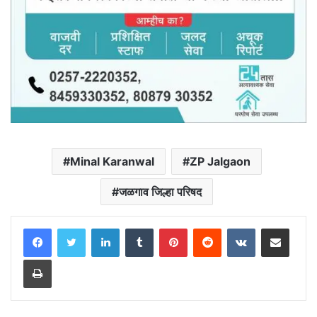
Minal Karanwal
ZP Jalgaon
जळगाव जिल्हा परिषद
LinkedIn
Tumblr
Pinterest
Reddit
VKontakte
Share via Email
Print