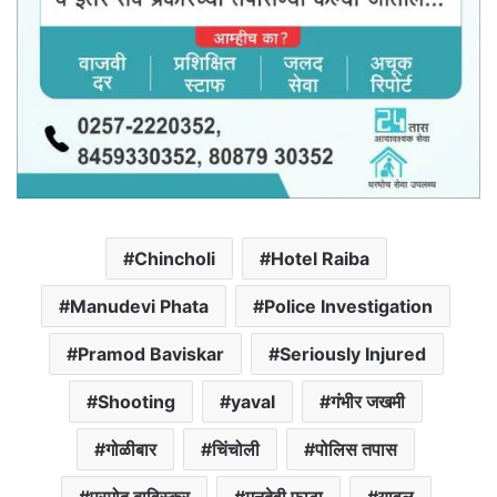
Chincholi
Hotel Raiba
Manudevi Phata
Police Investigation
Pramod Baviskar
Seriously Injured
Shooting
yaval
गंभीर जखमी
गोळीबार
चिंचोली
पोलिस तपास
प्रमोद बाविस्कर
मनुदेवी फाटा
यावल