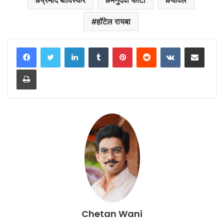
हॉटेल रायबा
LinkedIn
Tumblr
Pinterest
Reddit
VKontakte
Share via Email
Print
Chetan Wani