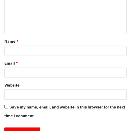
m
e
n
t
Name
*
*
Email
*
Website
Save my name, email, and website in this browser for the next
time I comment.