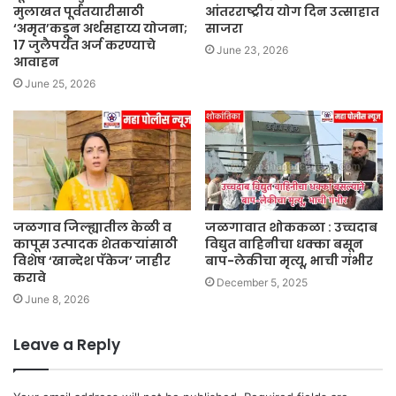
मुलाखत पूर्वतयारीसाठी
आंतरराष्ट्रीय योग दिन उत्साहात
‘अमृत’कडून अर्थसहाय्य योजना;
साजरा
17 जुलैपर्यंत अर्ज करण्याचे
June 23, 2026
आवाहन
June 25, 2026
जळगाव जिल्ह्यातील केळी व
जळगावात शोककळा : उच्चदाब
कापूस उत्पादक शेतकऱ्यांसाठी
विद्युत वाहिनीचा धक्का बसून
विशेष ‘खान्देश पॅकेज’ जाहीर
बाप-लेकीचा मृत्यू, भाची गंभीर
करावे
December 5, 2025
June 8, 2026
Leave a Reply