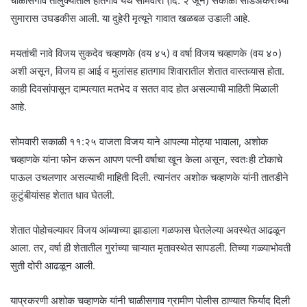
चाळीसगाव तालुक्यातील हातगाव येथे सोमवारी (दि. २ जून) सकाळी साडेअकराच्या
सुमारास उघडकीस आली. या दुहेरी मृत्यूने गावात खळबळ उडाली आहे.
मयतांची नावे विजय सुकदेव चव्हाणके (वय ४५) व वर्षा विजय चव्हाणके (वय ४०)
अशी असून, विजय हा आई व मुलांसह हातगाव शिवारातील शेतात वास्तव्यास होता.
काही दिवसांपासून दाम्पत्यात मतभेद व सतत वाद होत असल्याची माहिती मिळाली
आहे.
सोमवारी सकाळी ११:२५ वाजता विजय याने आपल्या मोठ्या भावाला, अशोक
चव्हाणके यांना फोन करून आपण पत्नी वर्षाचा खून केला असून, स्वतःही टोकाचे
पाऊल उचलणार असल्याची माहिती दिली. त्यानंतर अशोक चव्हाणके यांनी तातडीने
कुटुंबीयांसह शेतात धाव घेतली.
शेतात पोहोचल्यावर विजय आंब्याच्या झाडाला गळफास घेतलेल्या अवस्थेत आढळून
आला. तर, वर्षा ही शेतातील गुरांच्या चाऱ्यात मृतावस्थेत सापडली. तिच्या गळ्याभोवती
सुती दोरी आढळून आली.
याप्रकरणी अशोक चव्हाणके यांनी चाळीसगाव ग्रामीण पोलीस ठाण्यात फिर्याद दिली