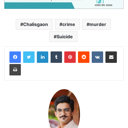
Chalisgaon
crime
murder
Suicide
LinkedIn
Tumblr
Pinterest
Reddit
VKontakte
Share via Email
Print