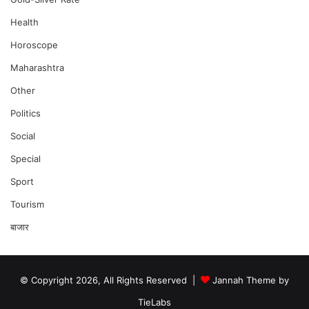
Health
Horoscope
Maharashtra
Other
Politics
Social
Special
Sport
Tourism
बाजार
© Copyright 2026, All Rights Reserved |
Jannah Theme by
TieLabs