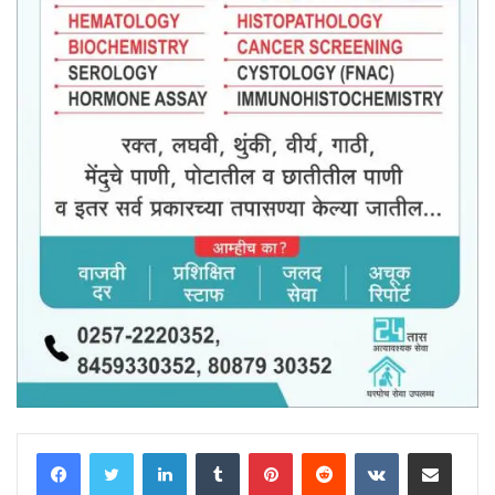
LinkedIn
Tumblr
Pinterest
Reddit
VKontakte
Share via Email