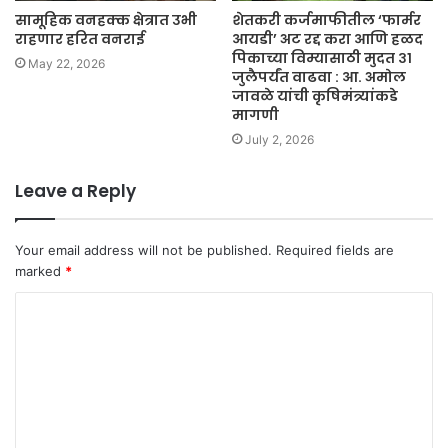
सामूहिक वनहक्क क्षेत्रात उभी
शेतकरी कर्जमाफीतील ‘फार्मर
राहणार हरित वनराई
आयडी’ अट रद्द करा आणि हळद
पिकाच्या विम्यासाठी मुदत ३१
May 22, 2026
जुलैपर्यंत वाढवा : आ. अमोल
जावळे यांची कृषिमंत्र्यांकडे
मागणी
July 2, 2026
Leave a Reply
Your email address will not be published.
Required fields are
marked
*
C
o
m
m
e