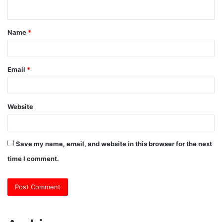
n
t
Name
*
*
Email
*
Website
Save my name, email, and website in this browser for the next
time I comment.