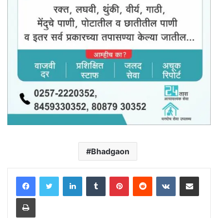
Bhadgaon
LinkedIn
Tumblr
Pinterest
Reddit
VKontakte
Share via Email
Print