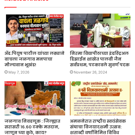
ॲड.पियुष पाटील यांच्या लढ्याने
निरमा विद्यापीठाच्या इंडस्ट्रिअल
वाचला जळगाव मनपाचा
डिझाईन शाखेत पालवी जैन
मौल्यवान भूखंड!
सर्वप्रथम, पटकावले सुवर्ण पदक
May 7, 2026
November 26, 2024
जळगाव निवडणूक : जिल्ह्यात
अमळनेरात राष्ट्रीय स्वयंसेवक
सरासरी १६.६० टक्के मतदान,
संघाचा विजयादशमी उत्सव:
जाणून घ्या कुठे, काय?
शताब्दी वर्षानिमित्त विविध