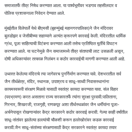
समाजातर्फे तीव्र निषेध करण्यात आला. या पार्श्वभूमीवर भडगाव तहसीलदार व
पोलिस प्रशासनाला निवेदन देण्यात आले.
मुंबईतील विलेपार्ले येथे बीएमसी (बृहन्मुंबई महानगरपालिका)ने जैन मंदिरावर
बुलडोझर व जेसीबीच्या सहाय्याने अत्यंत क्रूरपणे कारवाई केली. मंदिरातील धार्मिक
ग्रंथ, पूजा साहित्याची विटंबना करण्यात आली तसेच प्रतिष्ठित मूर्तींचे विघटन
करण्यात आले. या घटनेमुळे जैन समाजामध्ये तीव्र संतापाची लाट उसळली असून,
दोषी अधिकाऱ्यांवर तत्काळ निलंबन व कठोर कारवाईची मागणी करण्यात आली आहे.
उध्वस्त केलेल्या मंदिराचे त्या जागेवरच पुनर्निर्माण करण्यात यावे. देशभरातील सर्व
जैन तीर्थक्षेत्र, मंदिर, स्थानक, उपाश्रय व साधू-साध्वी निवासस्थानांना
कायमस्वरूपी संरक्षण मिळावे यासाठी स्वतंत्र कायदा करण्यात यावा. संल विहार
(पदभ्रमण) करत असताना राज्य सरकारतर्फे त्यांना सुरक्षा पुरवावी.पालिताना,
गिरनार, शिखरजी, राजगृही, राणकपूर अशा तीर्थस्थळांवर जैन धर्मीयांना पूजा-
अर्चनेपासून रोखणाऱ्यांवर केंद्र सरकारने कठोर कारवाई करावी. गेल्या काही वर्षांतील
साधू-संतांवर झालेल्या हल्ल्यांची चौकशी करून हल्लेखोरांवर कडक कारवाई
करावी.जैन साधू-संतांच्या संरक्षणासाठी केंद्र सरकारने स्वतंत्र कायदा तयार