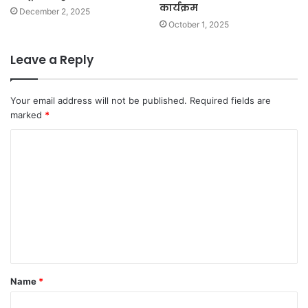
कार्यक्रम
December 2, 2025
October 1, 2025
Leave a Reply
Your email address will not be published.
Required fields are
marked
*
C
o
m
m
e
n
t
Name
*
*