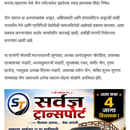
करावा.पहलगाम येथे जैन पर्यटकांवर झालेल्या भ्याड हल्ल्याचा तीव्र निषेध.
जैन समाज हा अल्पसंख्यांक असून, अहिंसावादी आणि शांतताप्रिय असूनही काही
राजकीय नेते आणि प्रतिनिधी वेळोवेळी समाजविरोधी आक्षेपार्ह वक्तव्य करतात. अशा
वक्तव्य करणाऱ्यांवर कठोर कायदेशीर कारवाई व्हावी, अशीही मागणी निवेदनात
करण्यात आली आहे.
या प्रसंगी संघपती मदनलालजी लुणावत, अध्यक्ष आनंदकुमार चोरडिया, उपाध्यक्ष
प्रकाशचंद भंडारी, अभयकुमारजी भंडारी, सुभाषचंद राका, समीर जैन, पुनम
छाजेड, नवयुवक अध्यक्ष प्रिंतम भंडारी, उपाध्यक्ष दर्शन जैन, सचिव शुभम सुराणा
यांच्यासह जैन समाजाचे अनेक सदस्य मोठ्या संख्येने उपस्थित होते.